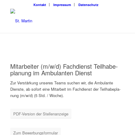
Kon­takt
Impres­sum
Daten­schutz
Mit­ar­bei­ter (m/w/d) Fach­dienst Teil­ha­be­
pla­nung im Ambu­lan­ten Dienst
Zur Ver­stär­kung unse­res Teams suchen wir, die Ambu­lan­te
Diens­te, ab sofort eine Mit­ar­beit im Fach­dienst der Teil­ha­be­pla­
nung (m/w/d) (5 Std. / Woche).
PDF-Ver­si­on der Stellenanzeige
Zum Bewer­bungs­for­mu­lar