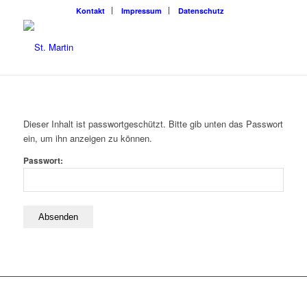
Kon­takt
Impres­sum
Daten­schutz
Die­ser Inhalt ist pass­wort­ge­schützt. Bit­te gib unten das Pass­wort
ein, um ihn anzei­gen zu können.
Pass­wort: