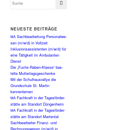
NEU­ES­TE BEITRÄGE
Sach­be­ar­bei­tung Per­so­nal­we­
MA
sen (m/w/d) in Vollzeit
Inklu­si­ons­as­sis­ten­ten (m/w/d) für
eine Tätig­keit im Ambu­lan­ten
Dienst
Die „Fuchs-Raben-Klas­se“ bas­
tel­te Muttertagsgeschenke
Mit der Schul­haus­ral­lye die
Grund­schu­le St. Mar­tin
kennenlernen
Fach­kraft in der Tages­för­der­
MA
stät­te am Stand­ort Düngenheim
Fach­kraft in der Tages­för­der­
MA
stät­te am Stand­ort Martental
Sach­be­ar­bei­ter Finanz- und
Rech­nungs­we­sen (m/w/d) in