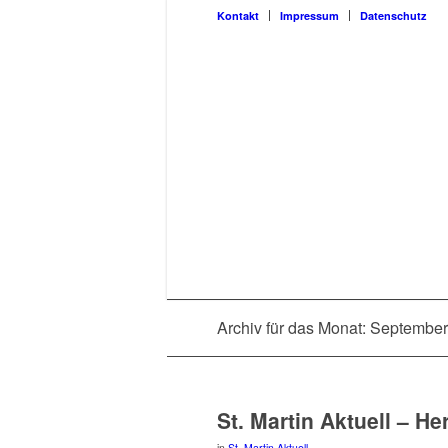
Kon­takt
Impres­sum
Daten­schutz
Archiv für das Monat: September
St. Mar­tin Aktu­ell – H
in
St. Martin Aktuell