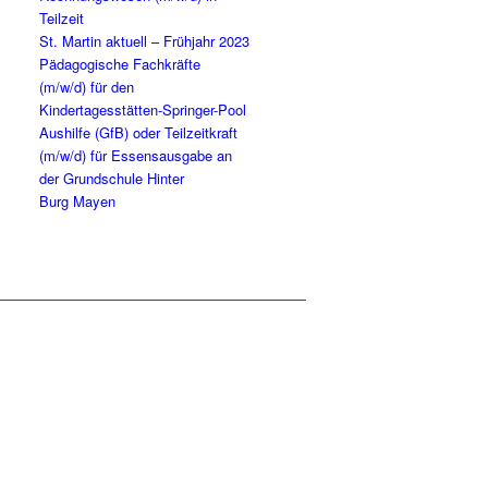
Teilzeit
St. Mar­tin aktu­ell – Früh­jahr 2023
Päd­ago­gi­sche Fach­kräf­te
(m/w/d) für den
Kindertagesstätten-Springer-Pool
Aus­hil­fe (GfB) oder Teil­zeit­kraft
(m/w/d) für Essens­aus­ga­be an
der Grund­schu­le Hin­ter
Burg Mayen