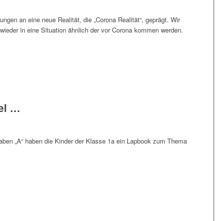
­gen an eine neue Rea­li­tät, die „Coro­na Rea­li­tät“, geprägt. Wir
wie­der in eine Situa­ti­on ähn­lich der vor Coro­na kom­men werden.
fel …
a­ben „A“ haben die Kin­der der Klas­se 1a ein Lap­book zum The­ma