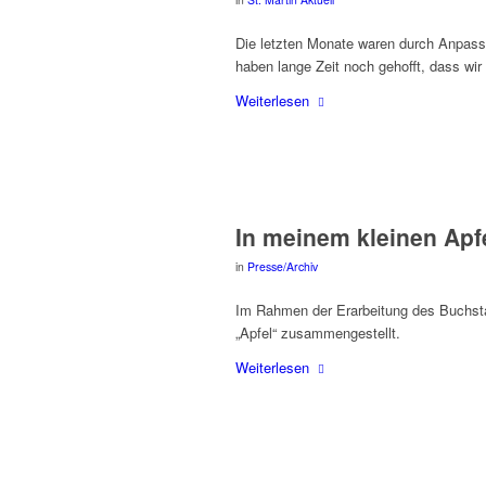
Die letz­ten Mona­te waren durch Anpas­sun
haben lan­ge Zeit noch gehofft, dass wir 
Wei­ter­le­sen
In mei­nem klei­nen Ap
in
Presse/Archiv
Im Rah­men der Erar­bei­tung des Buch­st
„Apfel“ zusammengestellt.
Wei­ter­le­sen