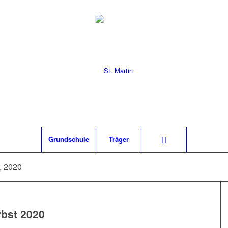
Grund­schu­le
Trä­ger
, 2020
erbst 2020