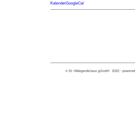
Kalender
GoogleCal
© St. Hildegardishaus gGmbH · 2022 - powere