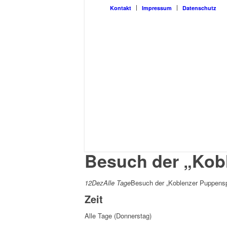
Kon­takt
Impres­sum
Daten­schutz
Besuch der „Kobl
12
Dez
Alle Tage
Besuch der „Koblenzer Puppenspi
Zeit
Alle Tage (Donnerstag)