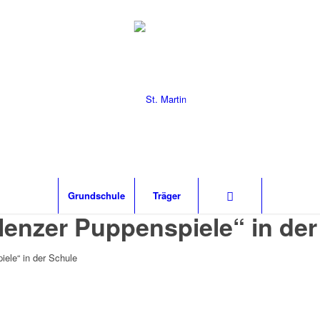
Grund­schu­le
Trä­ger
enzer Puppenspiele“ in der
ele“ in der Schule