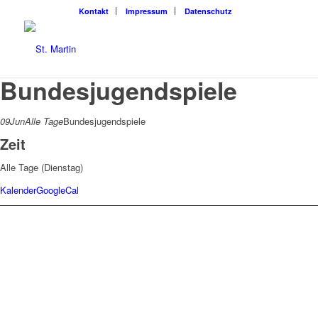
Kon­takt
Impres­sum
Daten­schutz
Bundesjugendspiele
09
Jun
Alle Tage
Bundesjugendspiele
Zeit
Alle Tage (Dienstag)
Kalender
GoogleCal