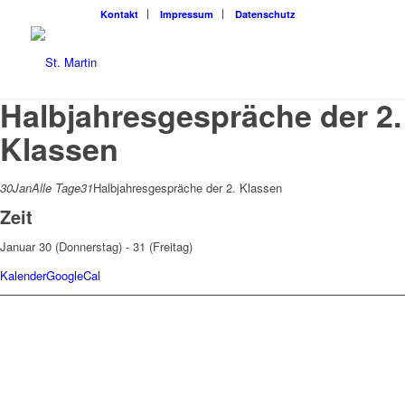
Kon­takt
Impres­sum
Daten­schutz
Halbjahresgespräche der 2.
Klassen
30
Jan
Alle Tage
31
Halbjahresgespräche der 2. Klassen
Zeit
Januar 30 (Donnerstag) - 31 (Freitag)
Kalender
GoogleCal