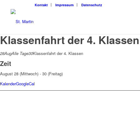
Kon­takt
Impres­sum
Daten­schutz
Klassenfahrt der 4. Klassen
28
Aug
Alle Tage
30
Klassenfahrt der 4. Klassen
Zeit
August 28 (Mittwoch) - 30 (Freitag)
Kalender
GoogleCal