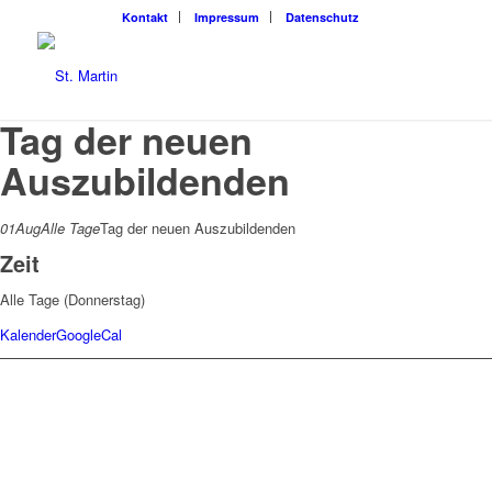
Kon­takt
Impres­sum
Daten­schutz
Tag der neuen
Auszubildenden
01
Aug
Alle Tage
Tag der neuen Auszubildenden
Zeit
Alle Tage (Donnerstag)
Kalender
GoogleCal