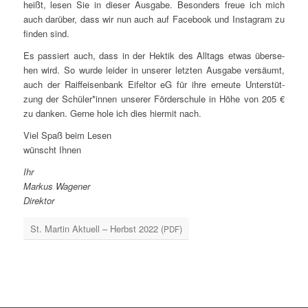
heißt, lesen Sie in die­ser Aus­ga­be. Beson­ders freue ich mich
auch dar­über, dass wir nun auch auf Face­book und Insta­gram zu
fin­den sind.
Es pas­siert auch, dass in der Hek­tik des All­tags etwas über­se­
hen wird. So wur­de lei­der in unse­rer letz­ten Aus­ga­be ver­säumt,
auch der Raiff­ei­sen­bank Eifel­tor eG für ihre erneu­te Unter­stüt­
zung der Schüler*innen unse­rer För­der­schu­le in Höhe von 205 €
zu dan­ken. Ger­ne hole ich dies hier­mit nach.
Viel Spaß beim Lesen
wünscht Ihnen
Ihr
Mar­kus Wagener
Direk­tor
St. Mar­tin Aktu­ell – Herbst 2022 (
)
PDF