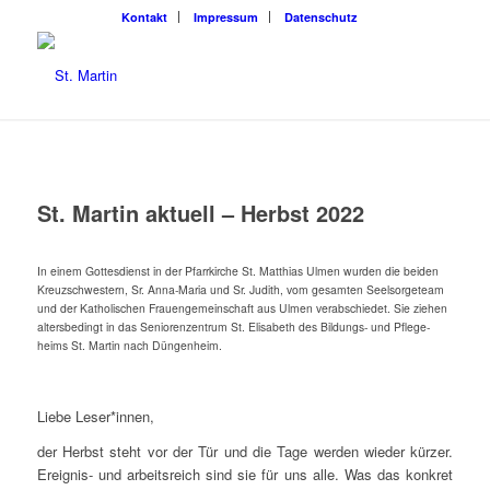
Kon­takt
Impres­sum
Daten­schutz
St. Mar­tin aktu­ell – Herbst 2022
In einem Got­tes­dienst in der Pfarr­kir­che St. Mat­thi­as Ulmen wur­den die bei­den
Kreuz­schwes­tern, Sr. Anna-Maria und Sr. Judith, vom gesam­ten Seel­sor­ge­team
und der Katho­li­schen Frau­en­ge­mein­schaft aus Ulmen ver­ab­schie­det. Sie zie­hen
alters­be­dingt in das Senio­ren­zen­trum St. Eli­sa­beth des Bil­dungs- und Pfle­ge­
heims St. Mar­tin nach Düngenheim.
Lie­be Leser*innen,
der Herbst steht vor der Tür und die Tage wer­den wie­der kür­zer.
Ereig­nis- und arbeits­reich sind sie für uns alle. Was das kon­kret