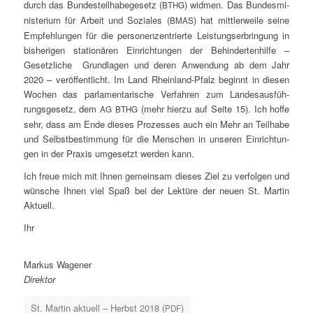
durch das Bun­des­teil­ha­be­ge­setz (
) wid­men. Das Bun­des­mi­
BTHG
nis­te­ri­um für Arbeit und Sozia­les (
) hat mitt­ler­wei­le sei­ne
BMAS
Emp­feh­lun­gen für die per­so­nen­zen­trier­te Leis­tungs­er­brin­gung in
bis­he­ri­gen sta­tio­nä­ren Ein­rich­tun­gen der Behin­der­ten­hil­fe –
Gesetz­li­che Grund­la­gen und deren Anwen­dung ab dem Jahr
2020 – ver­öf­fent­licht. Im Land Rhein­land-Pfalz beginnt in die­sen
Wochen das par­la­men­ta­ri­sche Ver­fah­ren zum Lan­des­aus­füh­
rungs­ge­setz, dem
(mehr hier­zu auf Sei­te 15). Ich hof­fe
AG
BTHG
sehr, dass am Ende die­ses Pro­zes­ses auch ein Mehr an Teil­ha­be
und Selbst­be­stim­mung für die Men­schen in unse­ren Ein­rich­tun­
gen in der Pra­xis umge­setzt wer­den kann.
Ich freue mich mit Ihnen gemein­sam die­ses Ziel zu ver­fol­gen und
wün­sche Ihnen viel Spaß bei der Lek­tü­re der neu­en St. Mar­tin
Aktuell.
Ihr
Mar­kus Wagener
Direk­tor
St. Mar­tin aktu­ell – Herbst 2018 (
)
PDF