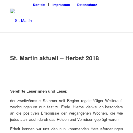
Kon­takt
Impres­sum
Daten­schutz
St. Mar­tin aktu­ell – Herbst 2018
Ver­ehr­te Lese­rin­nen und Leser,
der zweit­wärms­te Som­mer seit Beginn regel­mä­ßi­ger Wet­ter­auf­
zeich­nun­gen ist nun fast zu Ende. Hier­bei den­ke ich beson­ders
an die posi­ti­ven Erleb­nis­se der ver­gan­ge­nen Wochen, die wie
jedes Jahr auch durch das Rei­sen und Ver­rei­sen geprägt waren.
Erholt kön­nen wir uns den nun kom­men­den Her­aus­for­de­run­gen