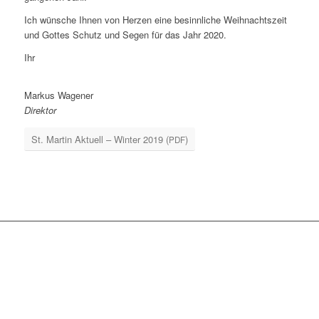
Ich wün­sche Ihnen von Her­zen eine besinn­li­che Weih­nachts­zeit
und Got­tes Schutz und Segen für das Jahr 2020.
Ihr
Mar­kus Wagener
Direk­tor
St. Mar­tin Aktu­ell – Win­ter 2019 (
)
PDF