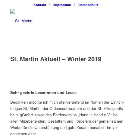
Kon­takt
Impres­sum
Daten­schutz
St. Mar­tin Aktu­ell – Win­ter 2019
Sehr geehr­te Lese­rin­nen und Leser,
Bedan­ken möch­te ich mich stell­ver­tre­tend im Namen der Ein­rich­
tun­gen St. Mar­tin, der Ordens­schwes­tern und der St. Hil­de­gar­dis­
haus gGmbH sowie des För­der­ver­eins „Hand in Hand e.V.“ bei
allen Mit­ar­bei­ten­den, Gestal­tern und För­de­rern der gemein­sa­men
Wer­ke für die Unter­stüt­zung und gute Zusam­men­ar­beit im ver­
gan­ge­nen Jahr.