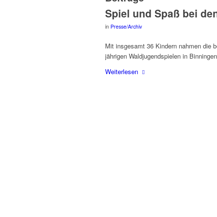
Spiel und Spaß bei de
in
Presse/Archiv
Mit ins­ge­samt 36 Kin­dern nah­men die bei
jäh­ri­gen Wald­ju­gend­spie­len in Bin­nin­gen
Wei­ter­le­sen