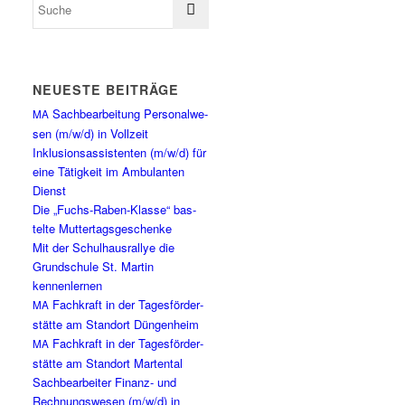
NEU­ES­TE BEITRÄGE
Sach­be­ar­bei­tung Per­so­nal­we­
MA
sen (m/w/d) in Vollzeit
Inklu­si­ons­as­sis­ten­ten (m/w/d) für
eine Tätig­keit im Ambu­lan­ten
Dienst
Die „Fuchs-Raben-Klas­se“ bas­
tel­te Muttertagsgeschenke
Mit der Schul­haus­ral­lye die
Grund­schu­le St. Mar­tin
kennenlernen
Fach­kraft in der Tages­för­der­
MA
stät­te am Stand­ort Düngenheim
Fach­kraft in der Tages­för­der­
MA
stät­te am Stand­ort Martental
Sach­be­ar­bei­ter Finanz- und
Rech­nungs­we­sen (m/w/d) in