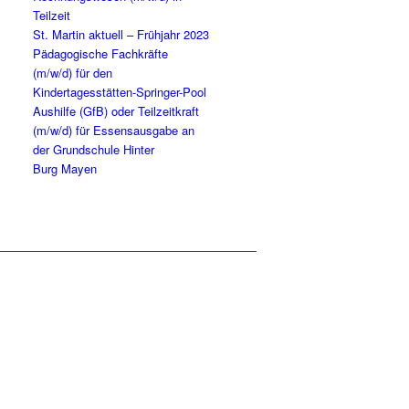
Teilzeit
St. Mar­tin aktu­ell – Früh­jahr 2023
Päd­ago­gi­sche Fach­kräf­te
(m/w/d) für den
Kindertagesstätten-Springer-Pool
Aus­hil­fe (GfB) oder Teil­zeit­kraft
(m/w/d) für Essens­aus­ga­be an
der Grund­schu­le Hin­ter
Burg Mayen