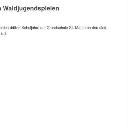
n Waldjugendspielen
­den drit­ten Schul­jah­re der Grund­schu­le St. Mar­tin an den dies­
 teil.