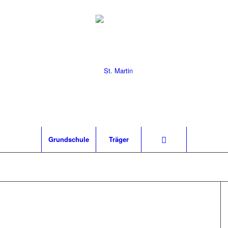
Grund­schu­le
Trä­ger