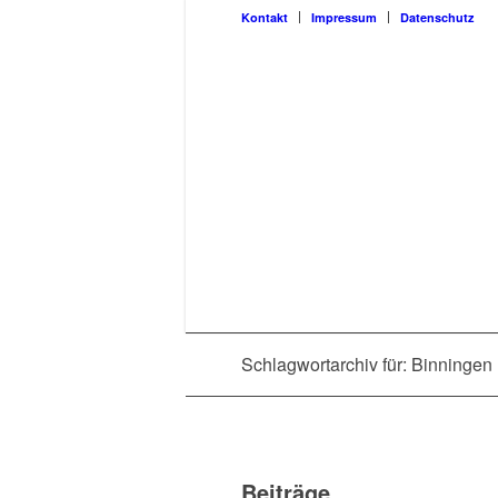
Kon­takt
Impres­sum
Daten­schutz
Schlagwortarchiv für: Binningen
Beiträge