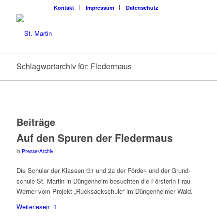
Kon­takt
Impres­sum
Daten­schutz
Schlagwortarchiv für: Fledermaus
Beiträge
Auf den Spu­ren der Fledermaus
in
Presse/Archiv
Die Schü­ler der Klas­sen
und 2a der För­der- und der Grund­
G1
schu­le St. Mar­tin in Dün­gen­heim besuch­ten die Förs­te­rin Frau
Wer­ner vom Pro­jekt „Ruck­sack­schu­le“ im Dün­gen­hei­mer Wald.
Wei­ter­le­sen