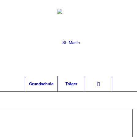
Grund­schu­le
Trä­ger