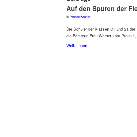
Auf den Spu­ren der F
in
Presse/Archiv
Die Schü­ler der Klas­sen
und 2a der F
G1
die Förs­te­rin Frau Wer­ner vom Pro­jekt 
Wei­ter­le­sen