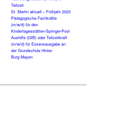
Teilzeit
St. Mar­tin aktu­ell – Früh­jahr 2023
Päd­ago­gi­sche Fach­kräf­te
(m/w/d) für den
Kindertagesstätten-Springer-Pool
Aus­hil­fe (GfB) oder Teil­zeit­kraft
(m/w/d) für Essens­aus­ga­be an
der Grund­schu­le Hin­ter
Burg Mayen