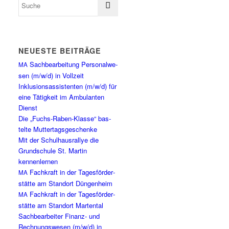
NEU­ES­TE BEITRÄGE
Sach­be­ar­bei­tung Per­so­nal­we­
MA
sen (m/w/d) in Vollzeit
Inklu­si­ons­as­sis­ten­ten (m/w/d) für
eine Tätig­keit im Ambu­lan­ten
Dienst
Die „Fuchs-Raben-Klas­se“ bas­
tel­te Muttertagsgeschenke
Mit der Schul­haus­ral­lye die
Grund­schu­le St. Mar­tin
kennenlernen
Fach­kraft in der Tages­för­der­
MA
stät­te am Stand­ort Düngenheim
Fach­kraft in der Tages­för­der­
MA
stät­te am Stand­ort Martental
Sach­be­ar­bei­ter Finanz- und
Rech­nungs­we­sen (m/w/d) in