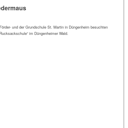
ledermaus
ör­der- und der Grund­schu­le St. Mar­tin in Dün­gen­heim besuch­ten
„Ruck­sack­schu­le“ im Dün­gen­hei­mer Wald.