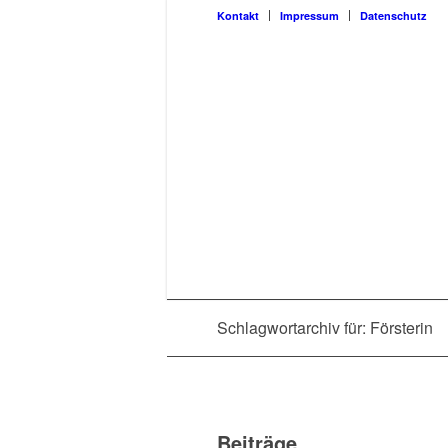
Kon­takt
Impres­sum
Daten­schutz
Schlagwortarchiv für: Försterin
Beiträge