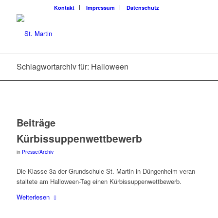
Kon­takt
Impres­sum
Daten­schutz
Schlagwortarchiv für: Halloween
Beiträge
Kür­bis­sup­pen­wett­be­werb
in
Presse/Archiv
Die Klas­se 3a der Grund­schu­le St. Mar­tin in Dün­gen­heim ver­an­
stal­te­te am Hal­lo­ween-Tag einen Kürbissuppenwettbewerb.
Wei­ter­le­sen