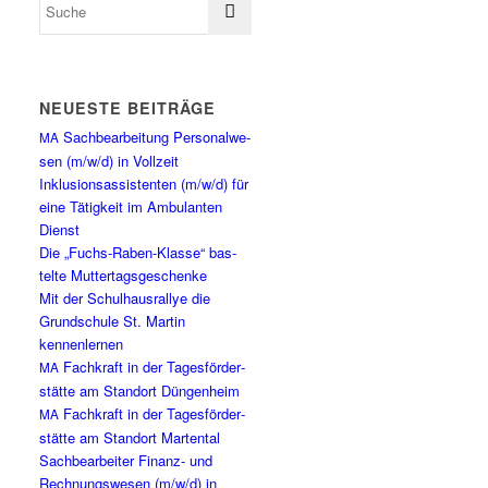
NEU­ES­TE BEITRÄGE
Sach­be­ar­bei­tung Per­so­nal­we­
MA
sen (m/w/d) in Vollzeit
Inklu­si­ons­as­sis­ten­ten (m/w/d) für
eine Tätig­keit im Ambu­lan­ten
Dienst
Die „Fuchs-Raben-Klas­se“ bas­
tel­te Muttertagsgeschenke
Mit der Schul­haus­ral­lye die
Grund­schu­le St. Mar­tin
kennenlernen
Fach­kraft in der Tages­för­der­
MA
stät­te am Stand­ort Düngenheim
Fach­kraft in der Tages­för­der­
MA
stät­te am Stand­ort Martental
Sach­be­ar­bei­ter Finanz- und
Rech­nungs­we­sen (m/w/d) in