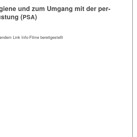
y­gie­ne und zum Umgang mit der per­
üs­tung (
)
PSA
en­dem Link Info-Fil­me bereitgestellt