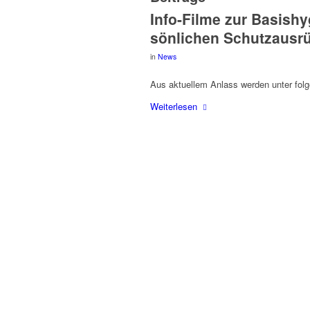
Info-Fil­me zur Basis­h
sön­li­chen Schutz­aus­r
in
News
Aus aktu­el­lem Anlass wer­den unter fol­g
Wei­ter­le­sen