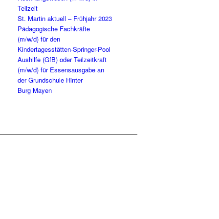
Teilzeit
St. Mar­tin aktu­ell – Früh­jahr 2023
Päd­ago­gi­sche Fach­kräf­te
(m/w/d) für den
Kindertagesstätten-Springer-Pool
Aus­hil­fe (GfB) oder Teil­zeit­kraft
(m/w/d) für Essens­aus­ga­be an
der Grund­schu­le Hin­ter
Burg Mayen