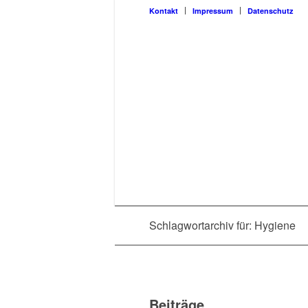
Kon­takt
Impres­sum
Daten­schutz
Schlagwortarchiv für: Hygiene
Beiträge