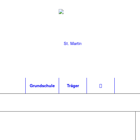
Grund­schu­le
Trä­ger