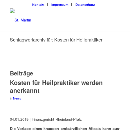
Kon­takt
Impres­sum
Daten­schutz
Schlagwortarchiv für: Kosten für Heilpraktiker
Beiträge
Kos­ten für Heil­prak­ti­ker wer­den
anerkannt
in
News
04.01.2019 | Finanz­ge­richt Rheinland-Pfalz
Die Vor­la­ge eines knap­pen amts­ärzt­li­chen Attests kann aus­