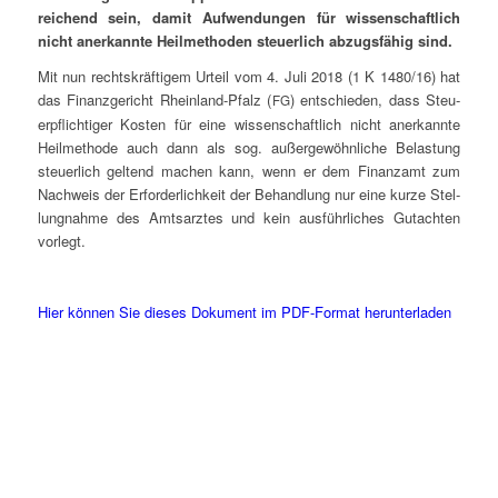
rei­chend sein, damit Auf­wen­dun­gen für wis­sen­schaft­lich
nicht aner­kann­te Heil­me­tho­den steu­er­lich abzugs­fä­hig sind.
Mit nun rechts­kräf­ti­gem Urteil vom 4. Juli 2018 (1 K 1480/16) hat
das Finanz­ge­richt Rhein­land-Pfalz (
) ent­schie­den, dass Steu­
FG
er­pflich­ti­ger Kos­ten für eine wis­sen­schaft­lich nicht aner­kann­te
Heil­me­tho­de auch dann als sog. außer­ge­wöhn­li­che Belas­tung
steu­er­lich gel­tend machen kann, wenn er dem Finanz­amt zum
Nach­weis der Erfor­der­lich­keit der Behand­lung nur eine kur­ze Stel­
lung­nah­me des Amts­arz­tes und kein aus­führ­li­ches Gut­ach­ten
vorlegt.
Hier kön­nen Sie die­ses Doku­ment im PDF-For­mat herunterladen