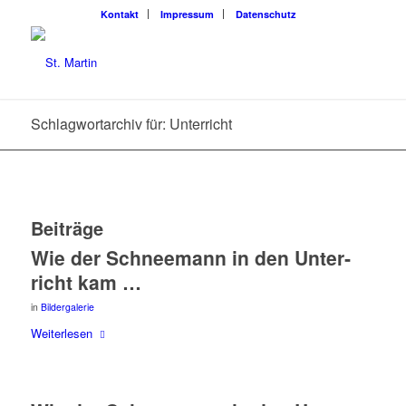
Kon­takt
Impres­sum
Daten­schutz
Schlagwortarchiv für: Unterricht
Beiträge
Wie der Schnee­mann in den Unter­
richt kam …
in
Bildergalerie
Wei­ter­le­sen