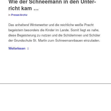
Wie der Schnee­mann in den Unter­
richt kam …
in
Presse/Archiv
Das anhal­tend Win­ter­wet­ter und die reich­li­che wei­ße Pracht
begeis­tern beson­ders die Kin­der im Lan­de. Somit liegt es nahe,
die­se Begeis­te­rung zu nut­zen und die Schü­le­rin­nen und Schü­ler
der Grund­schu­le St. Mar­tin zum Schnee­mann­bau­en einzuladen.
Wei­ter­le­sen