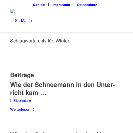
Kon­takt
Impres­sum
Daten­schutz
Schlagwortarchiv für: Winter
Beiträge
Wie der Schnee­mann in den Unter­
richt kam …
in
Bildergalerie
Wei­ter­le­sen