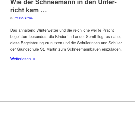
Wie der Schnee­mann in den Unter­
richt kam …
in
Presse/Archiv
Das anhal­tend Win­ter­wet­ter und die reich­li­che wei­ße Pracht
begeis­tern beson­ders die Kin­der im Lan­de. Somit liegt es nahe,
die­se Begeis­te­rung zu nut­zen und die Schü­le­rin­nen und Schü­ler
der Grund­schu­le St. Mar­tin zum Schnee­mann­bau­en einzuladen.
Wei­ter­le­sen