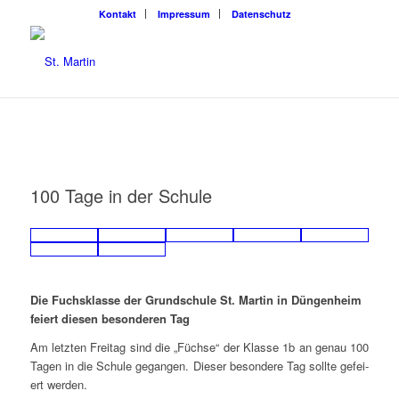
Kon­takt
Impres­sum
Daten­schutz
100 Tage in der Schule
Die Fuchs­klas­se der Grund­schu­le St. Mar­tin in Dün­gen­heim
fei­ert die­sen beson­de­ren Tag
Am letz­ten Frei­tag sind die „Füch­se“ der Klas­se 1b an genau 100
Tagen in die Schu­le gegan­gen. Die­ser beson­de­re Tag soll­te gefei­
ert werden.