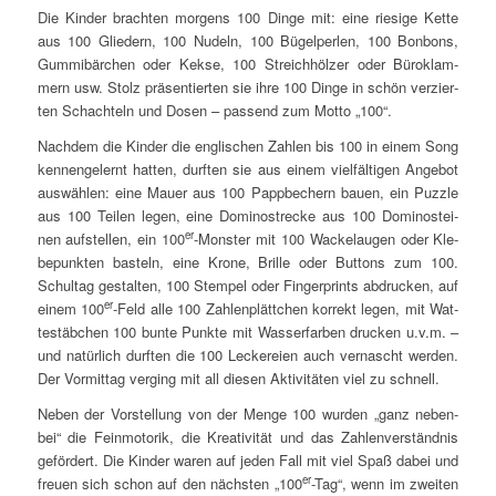
Die Kin­der brach­ten mor­gens 100 Din­ge mit: eine rie­si­ge Ket­te
aus 100 Glie­dern, 100 Nudeln, 100 Bügel­per­len, 100 Bon­bons,
Gum­mi­bär­chen oder Kek­se, 100 Streich­höl­zer oder Büro­klam­
mern usw. Stolz prä­sen­tier­ten sie ihre 100 Din­ge in schön ver­zier­
ten Schach­teln und Dosen – pas­send zum Mot­to „100“.
Nach­dem die Kin­der die eng­li­schen Zah­len bis 100 in einem Song
ken­nen­ge­lernt hat­ten, durf­ten sie aus einem viel­fäl­ti­gen Ange­bot
aus­wäh­len: eine Mau­er aus 100 Papp­be­chern bau­en, ein Puz­zle
aus 100 Tei­len legen, eine Domi­no­stre­cke aus 100 Domi­no­stei­
er
nen auf­stel­len, ein 100
-Mons­ter mit 100 Wackel­au­gen oder Kle­
be­punk­ten bas­teln, eine Kro­ne, Bril­le oder But­tons zum 100.
Schul­tag gestal­ten, 100 Stem­pel oder Fin­ger­prints abdru­cken, auf
er
einem 100
-Feld alle 100 Zah­len­plätt­chen kor­rekt legen, mit Wat­
te­stäb­chen 100 bun­te Punk­te mit Was­ser­far­ben dru­cken u.v.m. –
und natür­lich durf­ten die 100 Lecke­rei­en auch ver­nascht wer­den.
Der Vor­mit­tag ver­ging mit all die­sen Akti­vi­tä­ten viel zu schnell.
Neben der Vor­stel­lung von der Men­ge 100 wur­den „ganz neben­
bei“ die Fein­mo­to­rik, die Krea­ti­vi­tät und das Zah­len­ver­ständ­nis
geför­dert. Die Kin­der waren auf jeden Fall mit viel Spaß dabei und
er
freu­en sich schon auf den nächs­ten „100
-Tag“, wenn im zwei­ten