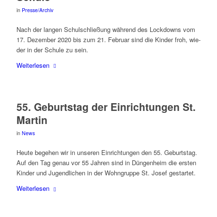
in
Presse/Archiv
Nach der lan­gen Schul­schlie­ßung wäh­rend des Lock­downs vom
17. Dezem­ber 2020 bis zum 21. Febru­ar sind die Kin­der froh, wie­
der in der Schu­le zu sein.
Wei­ter­le­sen
55. Geburts­tag der Ein­rich­tun­gen St.
Martin
in
News
Heu­te bege­hen wir in unse­ren Ein­rich­tun­gen den 55. Geburts­tag.
Auf den Tag genau vor 55 Jah­ren sind in Dün­gen­heim die ers­ten
Kin­der und Jugend­li­chen in der Wohn­grup­pe St. Josef gestartet.
Wei­ter­le­sen