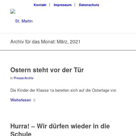
Kon­takt
Impres­sum
Daten­schutz
Archiv für das Monat: März, 2021
Ostern steht vor der Tür
in
Presse/Archiv
Die Kin­der der Klas­se 1a berei­ten sich auf die Oster­ta­ge vor.
Wei­ter­le­sen
Hur­ra! – Wir dür­fen wie­der in die
Schule