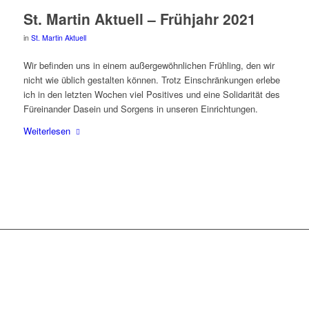
St. Mar­tin Aktu­ell – Früh­jahr 2021
in
St. Martin Aktuell
Wir befin­den uns in einem außer­ge­wöhn­li­chen Früh­ling, den wir
nicht wie üblich gestal­ten kön­nen. Trotz Ein­schrän­kun­gen erle­be
ich in den letz­ten Wochen viel Posi­ti­ves und eine Soli­da­ri­tät des
Für­ein­an­der Dasein und Sor­gens in unse­ren Einrichtungen.
Wei­ter­le­sen