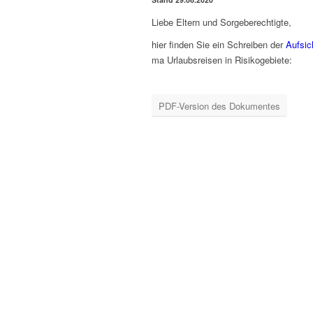
Lie­be Eltern und Sorgeberechtigte,
hier fin­den Sie ein Schrei­ben der
Auf­sich
ma Urlaubs­rei­sen in Risikogebiete:
PDF-Ver­si­on des Dokumentes