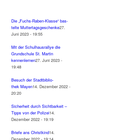
Die „Fuchs-Raben-Klas­se“ bas­
tel­te Muttertagsgeschenke
27.
Juni 2023 - 19:55
Mit der Schul­haus­ral­lye die
Grund­schu­le St. Mar­tin
kennenlernen
27. Juni 2023 -
19:48
Besuch der Stadt­bi­blio­
thek Mayen
14. Dezember 2022 -
20:20
Sicher­heit durch Sicht­bar­keit –
Tipps von der Polizei
14.
Dezember 2022 - 19:19
Brie­fe ans Christkind
14.
Dezember 2022 - 19:14