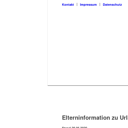
Kon­takt
Impres­sum
Daten­schutz
Eltern­in­for­ma­ti­on zu U
Stand 29.06.2020