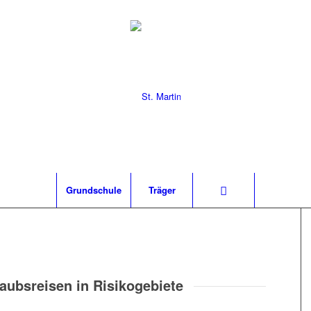
Grund­schu­le
Trä­ger
rlaubs­rei­sen in Risikogebiete