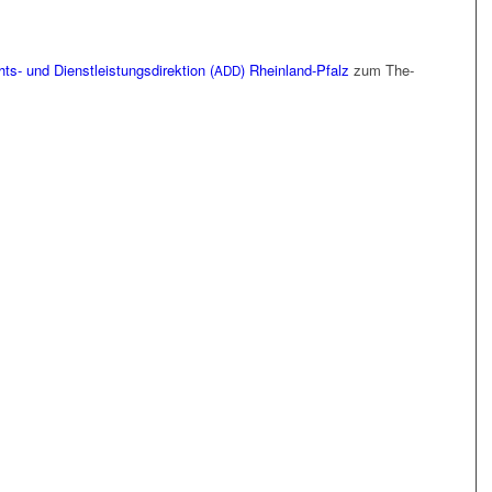
ts- und Dienst­leis­tungs­di­rek­ti­on (
) Rhein­land-Pfalz
zum The­
ADD