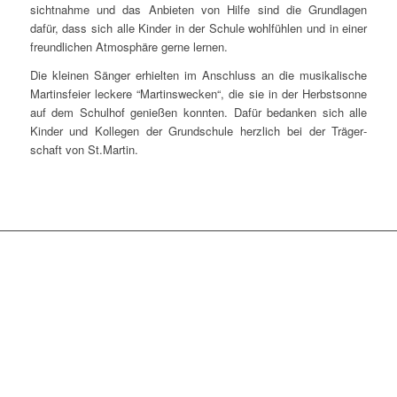
sicht­nah­me und das Anbie­ten von Hil­fe sind die Grund­la­gen
dafür, dass sich alle Kin­der in der Schu­le wohl­füh­len und in einer
freund­li­chen Atmo­sphä­re ger­ne lernen.
Die klei­nen Sän­ger erhiel­ten im Anschluss an die musi­ka­li­sche
Mar­tins­fei­er lecke­re “Mar­tins­we­cken“, die sie in der Herbst­son­ne
auf dem Schul­hof genie­ßen konn­ten. Dafür bedan­ken sich alle
Kin­der und Kol­le­gen der Grund­schu­le herz­lich bei der Trä­ger­
schaft von St.Martin.