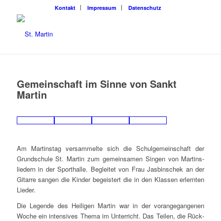
Kon­takt
Impres­sum
Daten­schutz
Gemein­schaft im Sin­ne von Sankt
Martin
Am Mar­tins­tag ver­sam­mel­te sich die Schul­ge­mein­schaft der
Grund­schu­le St. Mar­tin zum gemein­sa­men Sin­gen von Mar­tins­
lie­dern in der Sport­hal­le. Beglei­tet von Frau Jas­bin­schek an der
Gitar­re san­gen die Kin­der begeis­tert die in den Klas­sen erlern­ten
Lieder.
Die Legen­de des Hei­li­gen Mar­tin war in der vor­an­ge­gan­ge­nen
Woche ein inten­si­ves The­ma im Unter­richt. Das Tei­len, die Rück­