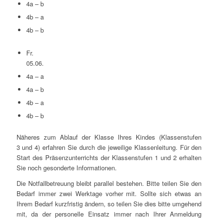
4a – b
4b – a
4b – b
Fr.
05.06.
4a – a
4a – b
4b – a
4b – b
Nähe­res zum Ablauf der Klas­se Ihres Kin­des (Klas­sen­stu­fen
3 und 4) erfah­ren Sie durch die jewei­li­ge Klas­sen­lei­tung. Für den
Start des Prä­senz­un­ter­richts der Klas­sen­stu­fen 1 und 2 erhal­ten
Sie noch geson­der­te Informationen.
Die Not­fall­be­treu­ung bleibt par­al­lel bestehen. Bit­te tei­len Sie den
Bedarf immer zwei Werk­ta­ge vor­her mit. Soll­te sich etwas an
Ihrem Bedarf kurz­fris­tig ändern, so tei­len Sie dies bit­te umge­hend
mit, da der per­so­nel­le Ein­satz immer nach Ihrer Anmel­dung