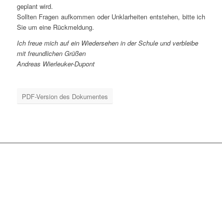
geplant wird.
Soll­ten Fra­gen auf­kom­men oder Unklar­hei­ten ent­ste­hen, bit­te ich
Sie um eine Rückmeldung.
Ich freue mich auf ein Wie­der­se­hen in der Schu­le und verbleibe
mit freund­li­chen Grüßen
Andre­as Wierleuker-Dupont
PDF-Ver­si­on des Dokumentes