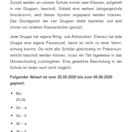
Zur­zeit wer­den an unse­rer Schu­le immer zwei Klas­sen, auf­ge­teilt
in vier Grup­pen, beschult. Sobald eine wei­te­re Jahr­gangs­stu­fe
hin­zu­kommt, wird die­ses Sys­tem ange­passt wer­den müs­sen.
Das Grund­ge­rüst der vier Grup­pen bleibt bestehen und wird
immer von ande­ren Klas­sen­stu­fen genutzt.
Jede Grup­pe hat eige­ne Bring- und Abhol­zei­ten. Eben­so hat jede
Grup­pe eine eige­ne Pau­sen­zeit, damit es nicht zu einer Ver­mi­
schung kommt. Da nicht alle Schü­ler gleich­zei­tig im Prä­senz­un­
ter­richt beschult wer­den kön­nen, muss ein Teil tage­wei­se in das
Home­schoo­ling zurück­ge­hen. Eine gewohn­te Beschu­lung in der
Schu­le ist lei­der noch nicht möglich.
Fol­gen­der Ablauf ist vom 25.05.2020 bis zum 05.06.2020
geplant:
Mo.
25.05.
3a – a
3a – b
3b – a
3b – b