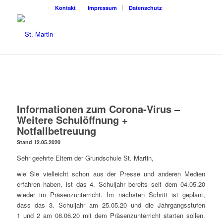
Kon­takt
Impres­sum
Daten­schutz
Infor­ma­tio­nen zum Coro­na-Virus –
Wei­te­re Schul­öff­nung +
Notfallbetreuung
Stand 12.05.2020
Sehr geehr­te Eltern der Grund­schu­le St. Martin,
wie Sie viel­leicht schon aus der Pres­se und ande­ren Medi­en
erfah­ren haben, ist das 4. Schul­jahr bereits seit dem 04.05.20
wie­der im Prä­senz­un­ter­richt. Im nächs­ten Schritt ist geplant,
dass das 3. Schul­jahr am 25.05.20 und die Jahr­gangs­stu­fen
1 und 2 am 08.06.20 mit dem Prä­senz­un­ter­richt star­ten sol­len.