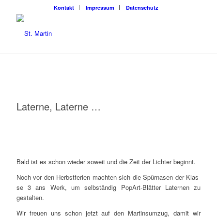
Kon­takt
Impres­sum
Daten­schutz
Later­ne, Laterne …
Bald ist es schon wie­der soweit und die Zeit der Lich­ter beginnt.
Noch vor den Herbst­fe­ri­en mach­ten sich die Spür­na­sen der Klas­
se 3 ans Werk, um selb­stän­dig Pop­Art-Blät­ter Later­nen zu
gestalten.
Wir freu­en uns schon jetzt auf den Mar­tins­um­zug, damit wir