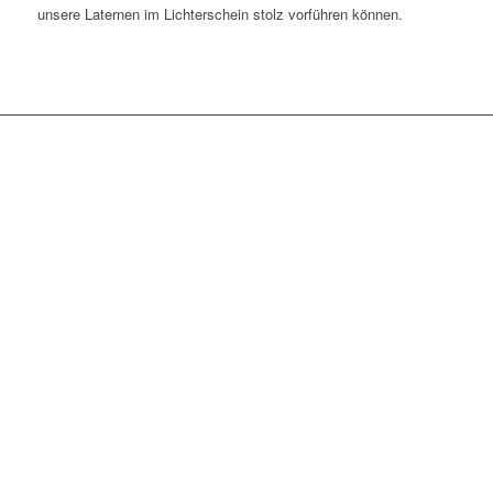
unse­re Later­nen im Lichterschein stolz vor­füh­ren können.