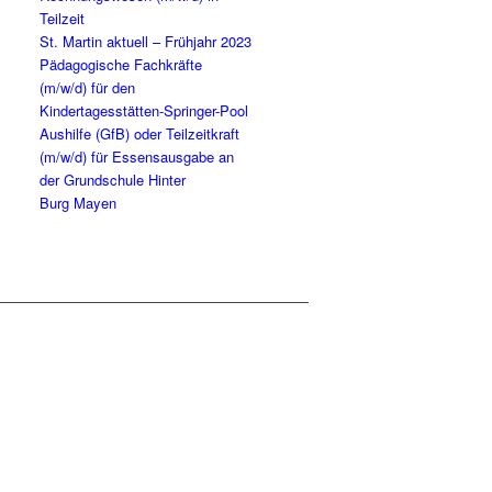
Teilzeit
St. Mar­tin aktu­ell – Früh­jahr 2023
Päd­ago­gi­sche Fach­kräf­te
(m/w/d) für den
Kindertagesstätten-Springer-Pool
Aus­hil­fe (GfB) oder Teil­zeit­kraft
(m/w/d) für Essens­aus­ga­be an
der Grund­schu­le Hin­ter
Burg Mayen