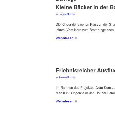
Klei­ne Bäcker in der B
in
Presse/Archiv
Die Kin­der der zwei­ten Klas­sen der Gru
jek­tes „Vom Korn zum Brot“ ein­ge­la­de
Wei­ter­le­sen
Erleb­nis­rei­cher Aus­f
in
Presse/Archiv
Im Rah­men des Pro­jek­tes „Vom Korn zum
Mar­tin in Dün­gen­heim den Hof der Fami­
Wei­ter­le­sen