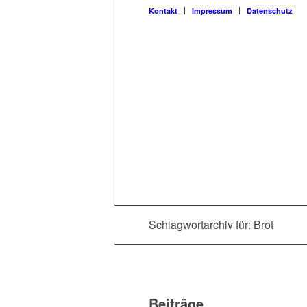
Kon­takt
Impres­sum
Daten­schutz
Schlagwortarchiv für: Brot
Beiträge