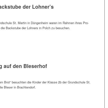
ack­stu­be der Lohner’s
nd­schu­le St. Mar­tin in Dün­gen­heim waren im Rah­men ihres Pro­
n, die Back­stu­be der Lohners in Polch zu besuchen.
lug auf den Bleserhof
 Brot“ besuch­ten die Kin­der der Klas­se 2b der Grund­schu­le St.
lie Ble­ser in Brachtendorf.