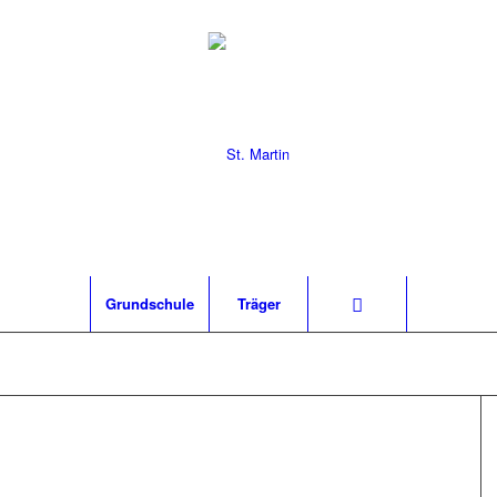
Grund­schu­le
Trä­ger