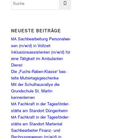
NEU­ES­TE BEITRÄGE
Sach­be­ar­bei­tung Per­so­nal­we­
MA
sen (m/w/d) in Vollzeit
Inklu­si­ons­as­sis­ten­ten (m/w/d) für
eine Tätig­keit im Ambu­lan­ten
Dienst
Die „Fuchs-Raben-Klas­se“ bas­
tel­te Muttertagsgeschenke
Mit der Schul­haus­ral­lye die
Grund­schu­le St. Mar­tin
kennenlernen
Fach­kraft in der Tages­för­der­
MA
stät­te am Stand­ort Düngenheim
Fach­kraft in der Tages­för­der­
MA
stät­te am Stand­ort Martental
Sach­be­ar­bei­ter Finanz- und
Rech­nungs­we­sen (m/w/d) in