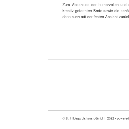
Zum Abschluss der humor­vol­len und seh
krea­tiv geform­ten Bro­te sowie die sch
dann auch mit der fes­ten Absicht zurück
© St. Hildegardishaus gGmbH · 2022 - powere