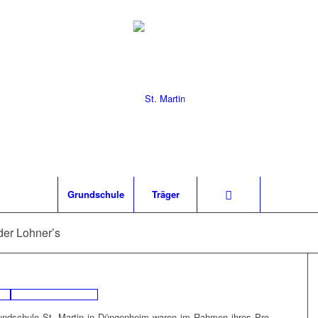
Grund­schu­le
Trä­ger
 der Lohner’s
und­schu­le St. Mar­tin in Dün­gen­heim waren im Rah­men ihres Pro­