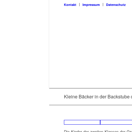
Kon­takt
Impres­sum
Daten­schutz
Klei­ne Bäcker in der Back­stu­be
Die Kin­der der zwei­ten Klas­sen der Gr