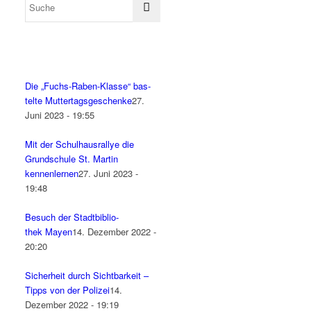
Die „Fuchs-Raben-Klas­se“ bas­
tel­te Muttertagsgeschenke
27.
Juni 2023 - 19:55
Mit der Schul­haus­ral­lye die
Grund­schu­le St. Mar­tin
kennenlernen
27. Juni 2023 -
19:48
Besuch der Stadt­bi­blio­
thek Mayen
14. Dezember 2022 -
20:20
Sicher­heit durch Sicht­bar­keit –
Tipps von der Polizei
14.
Dezember 2022 - 19:19