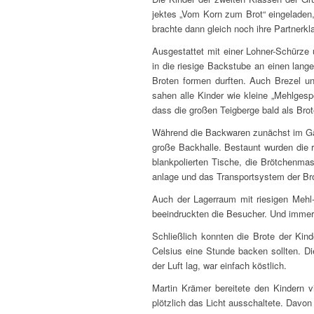
jek­tes „Vom Korn zum Brot“ ein­ge­la­de
brach­te dann gleich noch ihre Part­ner­kla
Aus­ge­stat­tet mit einer Loh­ner-Schür­ze
in die rie­si­ge Back­stu­be an einen lan
Bro­ten for­men durf­ten. Auch Bre­zel 
sahen alle Kin­der wie klei­ne „Mehl­ge­sp
dass die gro­ßen Teig­ber­ge bald als Bro
Wäh­rend die Back­wa­ren zunächst im Gär­
gro­ße Back­hal­le. Bestaunt wur­den die r
blank­po­lier­ten Tische, die Bröt­chen­ma­sc
an­la­ge und das Trans­port­sys­tem der Br
Auch der Lager­raum mit rie­si­gen Mehl- u
beein­druck­ten die Besu­cher. Und imme
Schließ­lich konn­ten die Bro­te der Kin
Cel­si­us eine Stun­de backen soll­ten. Di
der Luft lag, war ein­fach köstlich.
Mar­tin Krä­mer berei­te­te den Kin­der
plötz­lich das Licht aus­schal­te­te. Dav