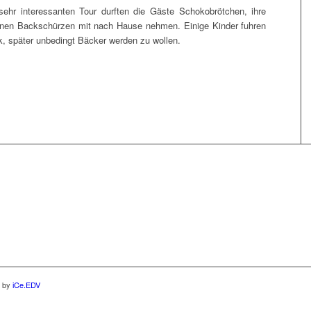
r inter­es­san­ten Tour durf­ten die Gäs­te Scho­ko­bröt­chen, ihre
ö­nen Back­schür­zen mit nach Hau­se neh­men. Eini­ge Kin­der fuh­ren
, spä­ter unbe­dingt Bäcker wer­den zu wollen.
d by
iCe.EDV