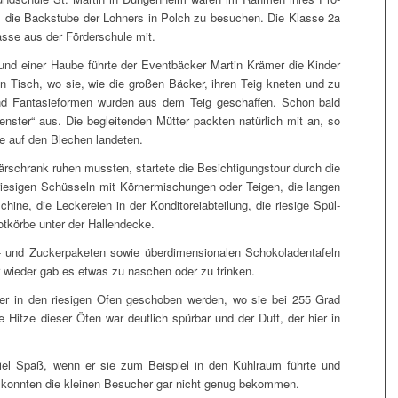
n, die Back­stu­be der Lohners in Polch zu besu­chen. Die Klas­se 2a
s­se aus der För­der­schu­le mit.
 und einer Hau­be führ­te der Event­bä­cker Mar­tin Krä­mer die Kin­der
­gen Tisch, wo sie, wie die gro­ßen Bäcker, ihren Teig kne­ten und zu
und Fan­ta­sie­for­men wur­den aus dem Teig geschaf­fen. Schon bald
ens­ter“ aus. Die beglei­ten­den Müt­ter pack­ten natür­lich mit an, so
­te auf den Ble­chen landeten.
schrank ruhen muss­ten, star­te­te die Besich­ti­gungs­tour durch die
ie­si­gen Schüs­seln mit Kör­ner­mi­schun­gen oder Tei­gen, die lan­gen
hi­ne, die Lecke­rei­en in der Kon­di­to­rei­ab­tei­lung, die rie­si­ge Spül­
ot­kör­be unter der Hallendecke.
nd Zucker­pa­ke­ten sowie über­di­men­sio­na­len Scho­ko­la­den­ta­feln
r wie­der gab es etwas zu naschen oder zu trinken.
­der in den rie­si­gen Ofen gescho­ben wer­den, wo sie bei 255 Grad
e Hit­ze die­ser Öfen war deut­lich spür­bar und der Duft, der hier in
n viel Spaß, wenn er sie zum Bei­spiel in den Kühl­raum führ­te und
on konn­ten die klei­nen Besu­cher gar nicht genug bekommen.