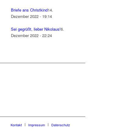
Brie­fe ans Christkind
14.
Dezember 2022 - 19:14
Sei gegrüßt, lie­ber Nikolaus!
6.
Dezember 2022 - 22:24
Kon­takt
Impres­sum
Daten­schutz