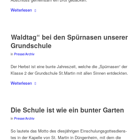
Wei­ter­le­sen
„
Wald­tag“ bei den Spür­na­sen unse­rer
Grundschule
in
Presse/Archiv
Der Herbst ist eine bun­te Jah­res­zeit, wel­che die „Spür­na­sen“ der
Klas­se 2 der Grund­schu­le St.Martin mit allen Sin­nen entdeckten.
Wei­ter­le­sen
Die Schu­le ist wie ein bun­ter Garten
in
Presse/Archiv
So lau­te­te das Mot­to des dies­jäh­ri­gen Ein­schu­lungs­got­tes­diens­
tes in der Kapel­le von St. Mar­tin in Dün­gen­heim, mit dem die