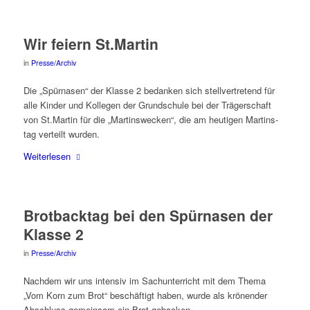
Wir fei­ern St.Martin
in
Presse/Archiv
Die „Spür­na­sen“ der Klas­se 2 bedan­ken sich stell­ver­tre­tend für
alle Kin­der und Kol­le­gen der Grund­schu­le bei der Trä­ger­schaft
von St.Martin für die „Mar­tins­we­cken“, die am heu­ti­gen Mar­tins­
tag ver­teilt wurden.
Wei­ter­le­sen
Brot­back­tag bei den Spür­na­sen der
Klas­se 2
in
Presse/Archiv
Nach­dem wir uns inten­siv im Sach­un­ter­richt mit dem The­ma
„Vom Korn zum Brot“ beschäf­tigt haben, wur­de als krö­nen­der
Abschluss gemein­sam ein Brot gebacken.