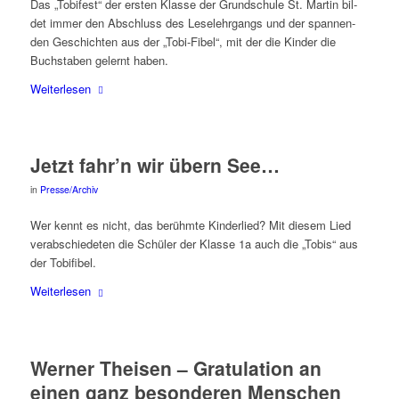
Das „Tobi­fest“ der ers­ten Klas­se der Grund­schu­le St. Mar­tin bil­
det immer den Abschluss des Lese­lehr­gangs und der span­nen­
den Geschich­ten aus der „Tobi-Fibel“, mit der die Kin­der die
Buch­sta­ben gelernt haben.
Wei­ter­le­sen
Jetzt fahr’n wir übern See…
in
Presse/Archiv
Wer kennt es nicht, das berühm­te Kin­der­lied? Mit die­sem Lied
ver­ab­schie­de­ten die Schü­ler der Klas­se 1a auch die „Tobis“ aus
der Tobifibel.
Wei­ter­le­sen
Wer­ner Thei­sen – Gra­tu­la­ti­on an
einen ganz beson­de­ren Menschen