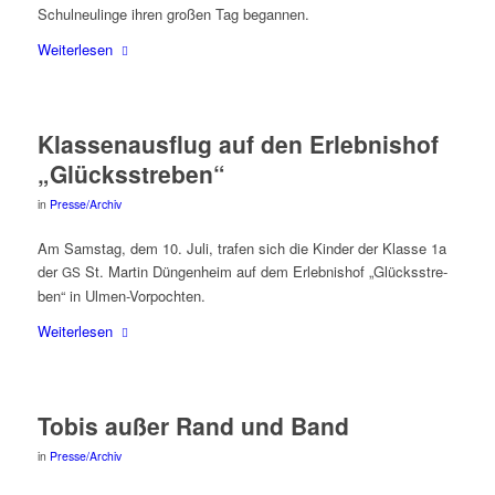
Schul­neu­lin­ge ihren gro­ßen Tag begannen.
Wei­ter­le­sen
Klas­sen­aus­flug auf den Erleb­nis­hof
„Glücks­stre­ben“
in
Presse/Archiv
Am Sams­tag, dem 10. Juli, tra­fen sich die Kin­der der Klas­se 1a
der
St. Mar­tin Dün­gen­heim auf dem Erleb­nis­hof „Glücks­stre­
GS
ben“ in Ulmen-Vorpochten.
Wei­ter­le­sen
Tobis außer Rand und Band
in
Presse/Archiv