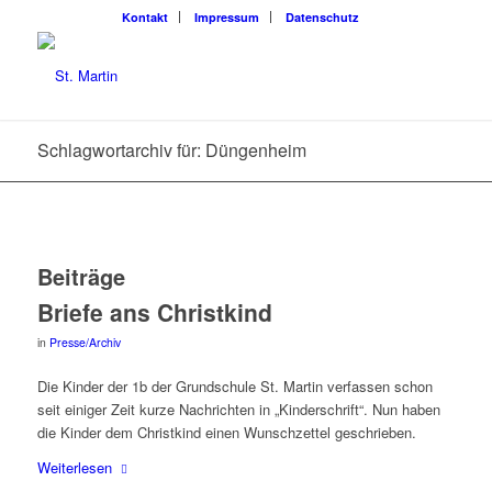
Kon­takt
Impres­sum
Daten­schutz
Schlagwortarchiv für: Düngenheim
Beiträge
Brie­fe ans Christkind
in
Presse/Archiv
Die Kin­der der 1b der Grund­schu­le St. Mar­tin ver­fas­sen schon
seit eini­ger Zeit kur­ze Nach­rich­ten in „Kin­der­schrift“. Nun haben
die Kin­der dem Christ­kind einen Wunsch­zet­tel geschrieben.
Wei­ter­le­sen