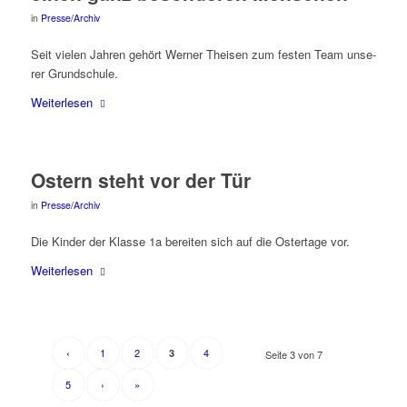
in
Presse/Archiv
Seit vie­len Jah­ren gehört Wer­ner Thei­sen zum fes­ten Team unse­
rer Grundschule.
Wei­ter­le­sen
Ostern steht vor der Tür
in
Presse/Archiv
Die Kin­der der Klas­se 1a berei­ten sich auf die Oster­ta­ge vor.
Wei­ter­le­sen
‹
1
2
4
3
Seite 3 von 7
5
›
»