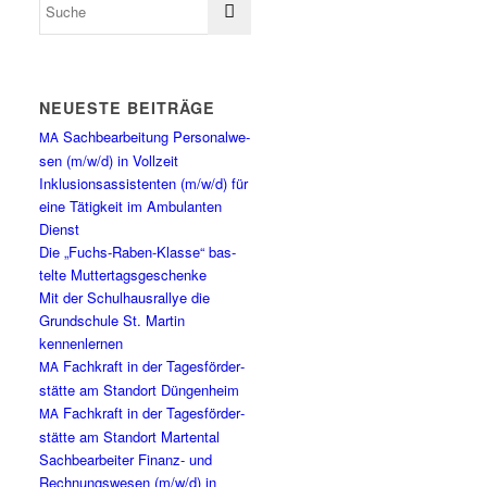
NEU­ES­TE BEITRÄGE
Sach­be­ar­bei­tung Per­so­nal­we­
MA
sen (m/w/d) in Vollzeit
Inklu­si­ons­as­sis­ten­ten (m/w/d) für
eine Tätig­keit im Ambu­lan­ten
Dienst
Die „Fuchs-Raben-Klas­se“ bas­
tel­te Muttertagsgeschenke
Mit der Schul­haus­ral­lye die
Grund­schu­le St. Mar­tin
kennenlernen
Fach­kraft in der Tages­för­der­
MA
stät­te am Stand­ort Düngenheim
Fach­kraft in der Tages­för­der­
MA
stät­te am Stand­ort Martental
Sach­be­ar­bei­ter Finanz- und
Rech­nungs­we­sen (m/w/d) in