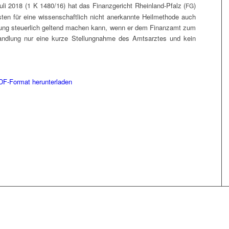
Juli 2018 (1 K 1480/16) hat das Finanz­ge­richt Rhein­land-Pfalz (
)
FG
os­ten für eine wis­sen­schaft­lich nicht aner­kann­te Heil­me­tho­de auch
­tung steu­er­lich gel­tend machen kann, wenn er dem Finanz­amt zum
hand­lung nur eine kur­ze Stel­lung­nah­me des Amts­arz­tes und kein
DF-For­mat herunterladen