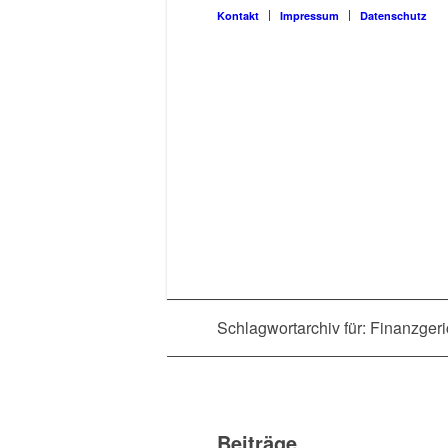
Kon­takt
Impres­sum
Daten­schutz
Schlagwortarchiv für: Finanzgeri
Beiträge