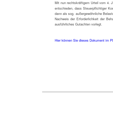
Mit nun rechts­kräf­ti­gem Urteil vom 4. 
ent­schie­den, dass Steu­er­pflich­ti­ger K
dann als sog. außer­ge­wöhn­li­che Belas
Nach­weis der Erfor­der­lich­keit der Be
aus­führ­li­ches Gut­ach­ten vorlegt.
Hier kön­nen Sie die­ses Doku­ment im P