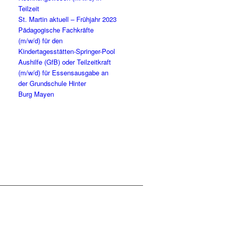
Teilzeit
St. Mar­tin aktu­ell – Früh­jahr 2023
Päd­ago­gi­sche Fach­kräf­te
(m/w/d) für den
Kindertagesstätten-Springer-Pool
Aus­hil­fe (GfB) oder Teil­zeit­kraft
(m/w/d) für Essens­aus­ga­be an
der Grund­schu­le Hin­ter
Burg Mayen