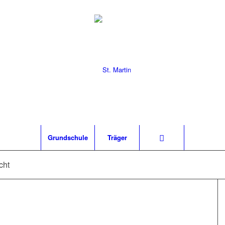
Grund­schu­le
Trä­ger
cht