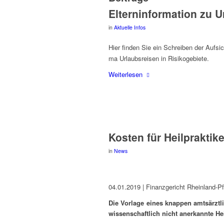
Eltern­in­for­ma­ti­on zu
in
Aktuelle Infos
Hier fin­den Sie ein Schrei­ben der Auf­sicht
ma Urlaubs­rei­sen in Risikogebiete.
Wei­ter­le­sen
Kos­ten für Heil­prak­ti
in
News
04.01.2019 | Finanz­ge­richt Rheinland-P
Die Vor­la­ge eines knap­pen amts­ärzt­
wis­sen­schaft­lich nicht aner­kann­te He