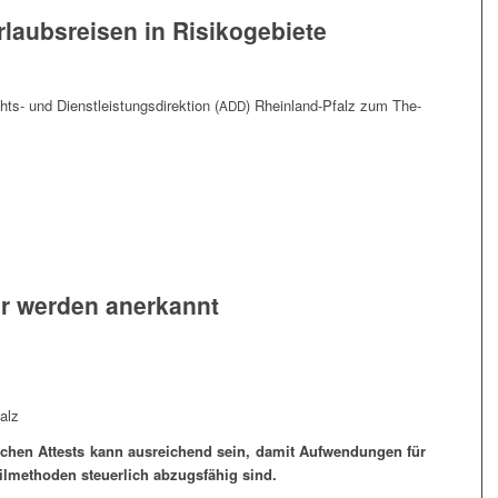
 Urlaubs­rei­sen in Risikogebiete
s- und Dienst­leis­tungs­di­rek­ti­on (
) Rhein­land-Pfalz zum The­
ADD
­ker wer­den anerkannt
falz
li­chen Attests kann aus­rei­chend sein, damit Auf­wen­dun­gen für
il­me­tho­den steu­er­lich abzugs­fä­hig sind.