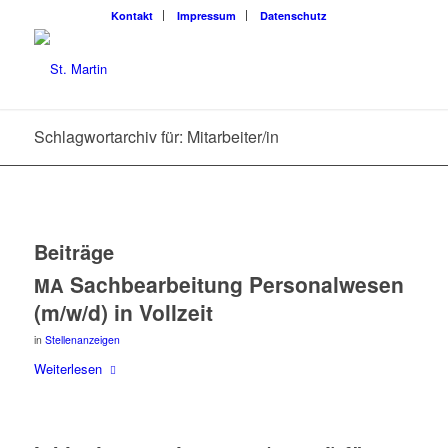
Kon­takt
Impres­sum
Daten­schutz
Schlagwortarchiv für: Mitarbeiter/in
Beiträge
Sach­be­ar­bei­tung Per­so­nal­we­sen
MA
(m/w/d) in Vollzeit
in
Stellenanzeigen
Wei­ter­le­sen