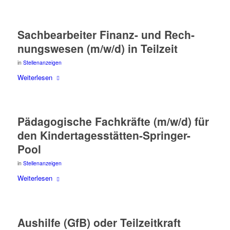
Sach­be­ar­bei­ter Finanz- und Rech­
nungs­we­sen (m/w/d) in Teilzeit
in
Stellenanzeigen
Wei­ter­le­sen
Päd­ago­gi­sche Fach­kräf­te (m/w/d) für
den Kindertagesstätten-Springer-
Pool
in
Stellenanzeigen
Wei­ter­le­sen
Aus­hil­fe (GfB) oder Teil­zeit­kraft