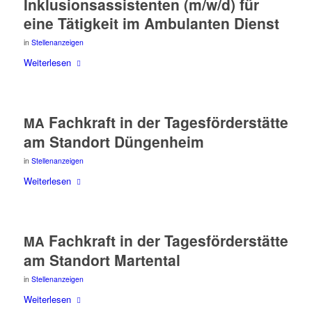
Inklu­si­ons­as­sis­ten­ten (m/w/d) für
eine Tätig­keit im Ambu­lan­ten Dienst
in
Stellenanzeigen
Wei­ter­le­sen
Fach­kraft in der Tages­för­der­stät­te
MA
am Stand­ort Düngenheim
in
Stellenanzeigen
Wei­ter­le­sen
Fach­kraft in der Tages­för­der­stät­te
MA
am Stand­ort Martental
in
Stellenanzeigen
Wei­ter­le­sen