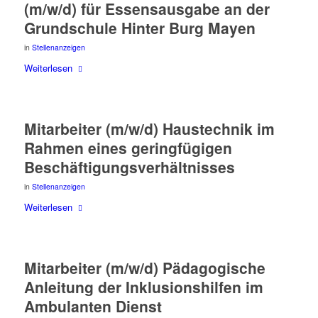
(m/w/d) für Essens­aus­ga­be an der
Grund­schu­le Hin­ter Burg Mayen
in
Stellenanzeigen
Wei­ter­le­sen
Mit­ar­bei­ter (m/w/d) Haus­tech­nik im
Rah­men eines gering­fü­gi­gen
Beschäftigungsverhältnisses
in
Stellenanzeigen
Wei­ter­le­sen
Mit­ar­bei­ter (m/w/d) Päd­ago­gi­sche
Anlei­tung der Inklu­si­ons­hil­fen im
Ambu­lan­ten Dienst