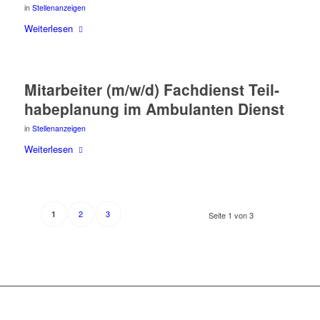
in
Stellenanzeigen
Wei­ter­le­sen
Mit­ar­bei­ter (m/w/d) Fach­dienst Teil­
ha­be­pla­nung im Ambu­lan­ten Dienst
in
Stellenanzeigen
Wei­ter­le­sen
2
3
1
Seite 1 von 3