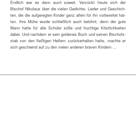
End­lich war es dann auch soweit. Ver­zückt freu­te sich der
Bischof Niko­laus über die vie­len Gedich­te, Lie­der und Geschich­
ten, die die auf­ge­reg­ten Kin­der ganz allein für ihn vor­be­rei­tet hat­
ten. Ihre Mühe wur­de schließ­lich auch belohnt, denn der gute
Mann hat­te für alle Schü­ler süße und fruch­ti­ge Köst­lich­kei­ten
dabei. Und nach­dem er sein gol­de­nes Buch und sei­nen Bischofs­
stab von den flei­ßi­gen Hel­fern zurück­er­hal­ten hat­te, mach­te er
sich geschwind auf zu den vie­len ande­ren bra­ven Kindern …