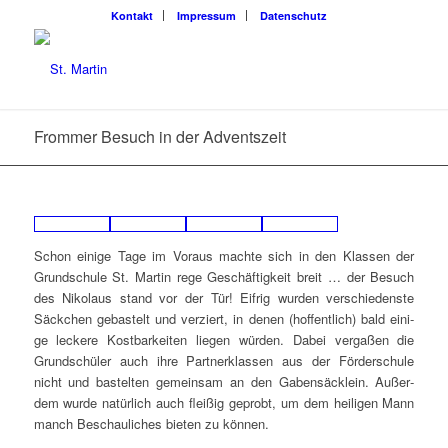
Kon­takt
Impres­sum
Daten­schutz
From­mer Besuch in der Adventszeit
Schon eini­ge Tage im Vor­aus mach­te sich in den Klas­sen der
Grund­schu­le St. Mar­tin rege Geschäf­tig­keit breit … der Besuch
des Niko­laus stand vor der Tür! Eif­rig wur­den ver­schie­dens­te
Säck­chen gebas­telt und ver­ziert, in denen (hof­fent­lich) bald eini­
ge lecke­re Kost­bar­kei­ten lie­gen wür­den. Dabei ver­ga­ßen die
Grund­schü­ler auch ihre Part­ner­klas­sen aus der För­der­schu­le
nicht und bas­tel­ten gemein­sam an den Gaben­säck­lein. Außer­
dem wur­de natür­lich auch flei­ßig geprobt, um dem hei­li­gen Mann
manch Beschau­li­ches bie­ten zu können.