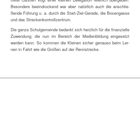
Beson­ders beein­dru­ckend war aber natür­lich auch die anschlie­
ßen­de Füh­rung u. a. durch die Start-Ziel-Gera­de, die Boxen­gas­se
und das Streckenkontrollzentrum.
Die gan­ze Schul­ge­mein­de bedankt sich herz­lich für die finan­zi­el­le
Zuwen­dung, die nun im Bereich der Medi­en­bil­dung ein­ge­setzt
wer­den kann. So kom­men die Klei­nen sicher genau­so beim Ler­
nen in Fahrt wie die Gro­ßen auf der Rennstrecke.