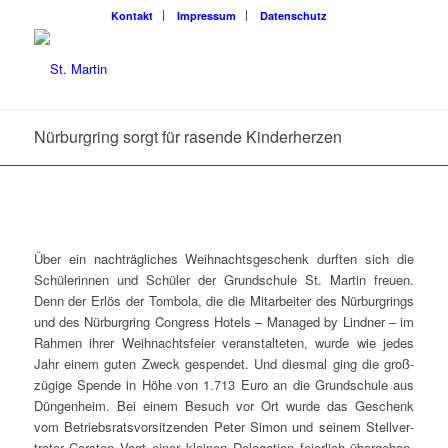
Kon­takt
Impres­sum
Daten­schutz
Nür­burg­ring sorgt für rasen­de Kinderherzen
Über ein nach­träg­li­ches Weih­nachts­ge­schenk durf­ten sich die
Schü­le­rin­nen und Schü­ler der Grund­schu­le St. Mar­tin freu­en.
Denn der Erlös der Tom­bo­la, die die Mit­ar­bei­ter des Nür­burg­rings
und des Nür­burg­ring Con­gress Hotels – Mana­ged by Lind­ner – im
Rah­men ihrer Weih­nachts­fei­er ver­an­stal­te­ten, wur­de wie jedes
Jahr einem guten Zweck gespen­det. Und dies­mal ging die groß­
zü­gi­ge Spen­de in Höhe von 1.713 Euro an die Grund­schu­le aus
Dün­gen­heim. Bei einem Besuch vor Ort wur­de das Geschenk
vom Betriebs­rats­vor­sit­zen­den Peter Simon und sei­nem Stell­ver­
tre­ter Cars­ten Vogt einer klei­nen Dele­ga­ti­on fei­er­lich über­ge­ben.