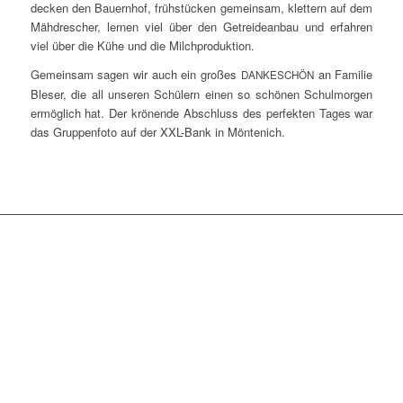
de­cken den Bau­ern­hof, früh­stü­cken gemein­sam, klet­tern auf dem
Mäh­dre­scher, ler­nen viel über den Getrei­de­an­bau und erfah­ren
viel über die Kühe und die Milchproduktion.
Gemein­sam sagen wir auch ein gro­ßes
an Fami­lie
DANKESCHÖN
Ble­ser, die all unse­ren Schü­lern einen so schö­nen Schul­mor­gen
ermög­lich hat. Der krö­nen­de Abschluss des per­fek­ten Tages war
das Grup­pen­fo­to auf der XXL-Bank in Möntenich.