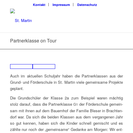
Kon­takt
Impres­sum
Daten­schutz
Part­ner­klas­se on Tour
Auch im aktu­el­len Schul­jahr haben die Part­ner­klas­sen aus der
Grund- und För­der­schu­le in St. Mar­tin vie­le gemein­sa­me Pro­jek­te
geplant.
Die Grund­schü­ler der Klas­se 2a zum Bei­spiel waren mäch­tig
stolz dar­auf, dass die Part­ner­klas­se
der För­der­schu­le gemein­
G1
sam mit ihnen auf dem Bau­ern­hof der Fami­lie Ble­ser in Bracht­en­
dorf war. Da sich die bei­den Klas­sen aus dem ver­gan­ge­nen Jahr
so gut ken­nen, haben sich die Kin­der schnell gemischt und es
zähl­te nur noch der „gemein­sa­me“ Gedan­ke am Mor­gen: Wir ent­