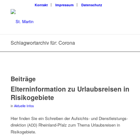
Kon­takt
Impres­sum
Daten­schutz
Schlagwortarchiv für: Corona
Beiträge
Eltern­in­for­ma­ti­on zu Urlaubs­rei­sen in
Risikogebiete
in
Aktuelle Infos
Hier fin­den Sie ein Schrei­ben der Auf­sichts- und Dienst­leis­tungs­
di­rek­ti­on (
) Rhein­land-Pfalz zum The­ma Urlaubs­rei­sen in
ADD
Risikogebiete.