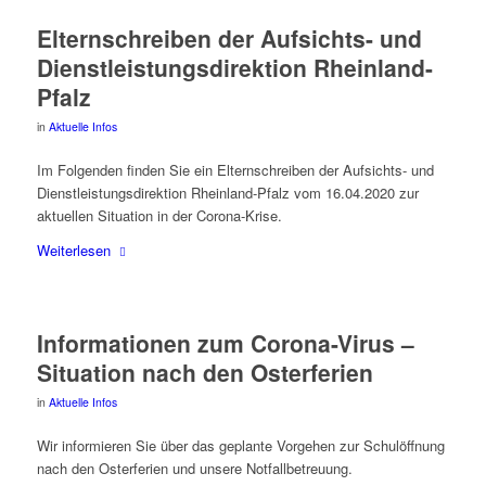
Eltern­schrei­ben der Auf­sichts- und
Dienst­leis­tungs­di­rek­ti­on Rheinland-
Pfalz
in
Aktuelle Infos
Im Fol­gen­den fin­den Sie ein Eltern­schrei­ben der Auf­sichts- und
Dienst­leis­tungs­di­rek­ti­on Rhein­land-Pfalz vom 16.04.2020 zur
aktu­el­len Situa­ti­on in der Corona-Krise.
Wei­ter­le­sen
Infor­ma­tio­nen zum Coro­na-Virus –
Situa­ti­on nach den Osterferien
in
Aktuelle Infos
Wir infor­mie­ren Sie über das geplan­te Vor­ge­hen zur Schul­öff­nung
nach den Oster­fe­ri­en und unse­re Notfallbetreuung.