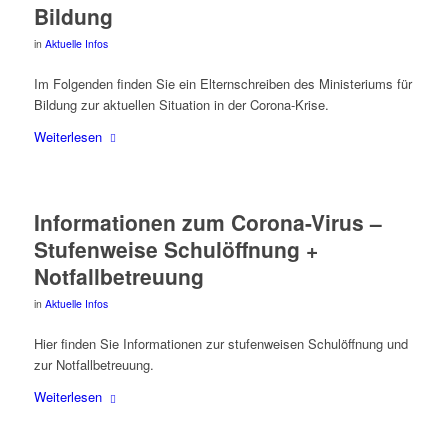
Bildung
in
Aktuelle Infos
Im Fol­gen­den fin­den Sie ein Eltern­schrei­ben des Minis­te­ri­ums für
Bil­dung zur aktu­el­len Situa­ti­on in der Corona-Krise.
Wei­ter­le­sen
Infor­ma­tio­nen zum Coro­na-Virus –
Stu­fen­wei­se Schul­öff­nung +
Notfallbetreuung
in
Aktuelle Infos
Hier fin­den Sie Infor­ma­tio­nen zur stu­fen­wei­sen Schul­öff­nung und
zur Notfallbetreuung.
Wei­ter­le­sen