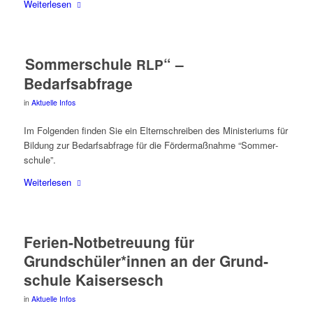
Wei­ter­le­sen
„
Som­mer­schu­le
“ –
RLP
Bedarfsabfrage
in
Aktuelle Infos
Im Fol­gen­den fin­den Sie ein Eltern­schrei­ben des Minis­te­ri­ums für
Bil­dung zur Bedarfs­ab­fra­ge für die För­der­maß­nah­me “Som­mer­
schu­le”.
Wei­ter­le­sen
Feri­en-Not­be­treu­ung für
Grundschüler*innen an der Grund­
schu­le Kaisersesch
in
Aktuelle Infos