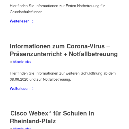
Hier fin­den Sie Infor­ma­tio­nen zur Feri­en-Not­be­treu­ung für
Grundschüler*innen.
Wei­ter­le­sen
Infor­ma­tio­nen zum Coro­na-Virus –
Prä­senz­un­ter­richt + Notfallbetreuung
in
Aktuelle Infos
Hier fin­den Sie Infor­ma­tio­nen zur wei­te­ren Schul­öff­nung ab dem
08.06.2020 und zur Notfallbetreuung.
Wei­ter­le­sen
„
Cis­co Webex“ für Schu­len in
Rheinland-Pfalz
in
Aktuelle Infos