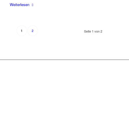
Wei­ter­le­sen
2
1
Seite 1 von 2