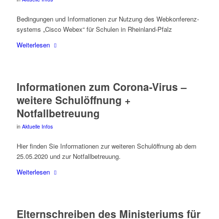
Bedin­gun­gen und Infor­ma­tio­nen zur Nut­zung des Web­kon­fe­renz­
sys­tems „Cis­co Webex“ für Schu­len in Rheinland-Pfalz
Wei­ter­le­sen
Infor­ma­tio­nen zum Coro­na-Virus –
wei­te­re Schul­öff­nung +
Notfallbetreuung
in
Aktuelle Infos
Hier fin­den Sie Infor­ma­tio­nen zur wei­te­ren Schul­öff­nung ab dem
25.05.2020 und zur Notfallbetreuung.
Wei­ter­le­sen
Eltern­schrei­ben des Minis­te­ri­ums für