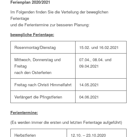
Feri­en­plan 2020/2021
Im Fol­gen­den fin­den Sie die Ver­tei­lung der beweg­li­chen
Ferientage
und die Feri­en­ter­mi­ne zur bes­se­ren Planung:
beweg­li­che Ferientage:
Rosenmontag/Dienstag
15.02. und 16.02.2021
Mitt­woch, Don­ners­tag und
07.04., 08.04. und
Freitag
09.04.2021
nach den Osterferien
Frei­tag nach Chris­ti Himmelfahrt
14.05.2021
Ver­län­gert die Pfingstferien
04.06.2021
Feri­en­ter­mi­ne:
(Es wer­den immer die ers­ten und letz­ten Feri­en­ta­ge aufgeführt)
Herbst­fe­ri­en
12.10. – 23.10.2020