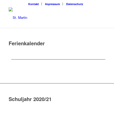
Kon­takt
Impres­sum
Daten­schutz
Feri­en­ka­len­der
Schul­jahr 2020/21