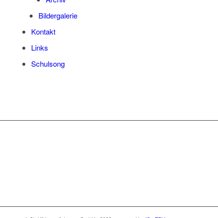
Bil­der­ga­le­rie
Kon­takt
Links
Schul­song