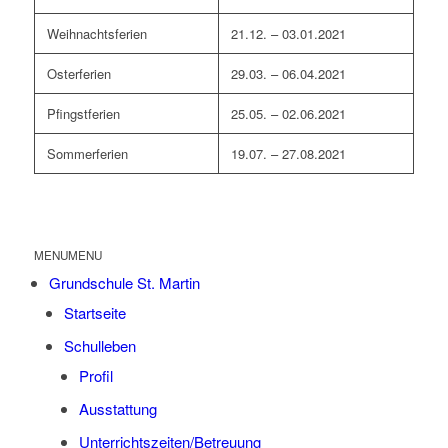
Weih­nachts­fe­ri­en
21.12. – 03.01.2021
Oster­fe­ri­en
29.03. – 06.04.2021
Pfingst­fe­ri­en
25.05. – 02.06.2021
Som­mer­fe­ri­en
19.07. – 27.08.2021
MENU
MENU
Grund­schu­le St. Martin
Start­sei­te
Schul­le­ben
Pro­fil
Aus­stat­tung
Unterrichtszeiten/Betreuung