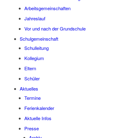
Arbeits­ge­mein­schaf­ten
Jah­res­lauf
Vor und nach der Grundschule
Schul­ge­mein­schaft
Schul­lei­tung
Kol­le­gi­um
Eltern
Schü­ler
Aktu­el­les
Ter­mi­ne
Feri­en­ka­len­der
Aktu­el­le Infos
Pres­se
Archiv