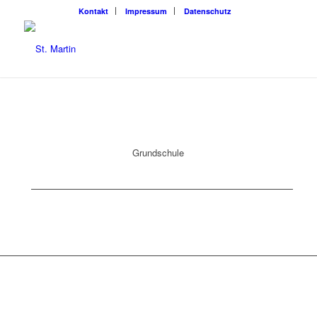
Kon­takt
Impres­sum
Daten­schutz
Grund­schu­le