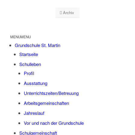
Archiv
MENU
MENU
Grund­schu­le St. Martin
Start­sei­te
Schul­le­ben
Pro­fil
Aus­stat­tung
Unterrichtszeiten/Betreuung
Arbeits­ge­mein­schaf­ten
Jah­res­lauf
Vor und nach der Grundschule
Schul­ge­mein­schaft