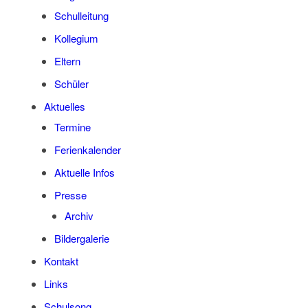
Schul­lei­tung
Kol­le­gi­um
Eltern
Schü­ler
Aktu­el­les
Ter­mi­ne
Feri­en­ka­len­der
Aktu­el­le Infos
Pres­se
Archiv
Bil­der­ga­le­rie
Kon­takt
Links
Schul­song