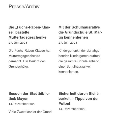
Presse/Archiv
Die „Fuchs-Raben-Klas­­
Mit der Schul­haus­ral­lye
se“ bas­tel­te
die Grund­schu­le St. Mar­
Muttertagsgeschenke
tin kennenlernen
27. Juni 2023
27. Juni 2023
Die Fuchs-Raben-Klas­se hat
Kin­der­gar­ten­kin­der der abge­
Mut­ter­tags­ge­schen­ke
ben­den Kin­der­gär­ten durf­ten
gemacht. Ein Bericht der
die gesam­te Schu­le anhand
Grundschüler.
einer Schul­haus­ral­lye
kennenlernen.
Besuch der Stadt­bi­blio­
Sicher­heit durch Sicht­
thek Mayen
bar­keit – Tipps von der
Polizei
14. Dezem­ber 2022
14. Dezem­ber 2022
Vie­le Zweit­kläss­ler der Grund­