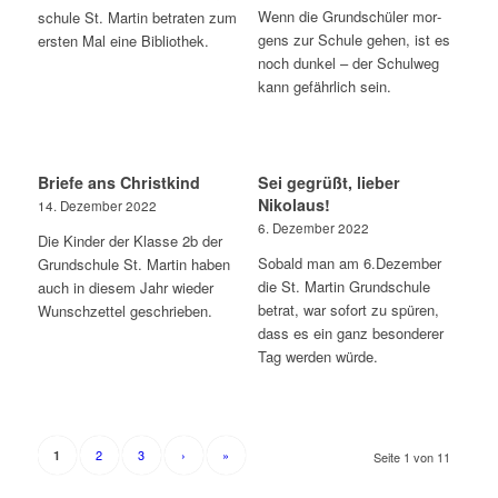
Wenn die Grund­schü­ler mor­
schu­le St. Mar­tin betra­ten zum
gens zur Schu­le gehen, ist es
ers­ten Mal eine Bibliothek.
noch dun­kel – der Schul­weg
kann gefähr­lich sein.
Brie­fe ans Christkind
Sei gegrüßt, lie­ber
Nikolaus!
14. Dezem­ber 2022
6. Dezem­ber 2022
Die Kin­der der Klas­se 2b der
Sobald man am 6.Dezember
Grund­schu­le St. Mar­tin haben
die St. Mar­tin Grund­schu­le
auch in die­sem Jahr wie­der
betrat, war sofort zu spü­ren,
Wunsch­zet­tel geschrieben.
dass es ein ganz beson­de­rer
Tag wer­den würde.
2
3
›
»
1
Sei­te 1 von 11