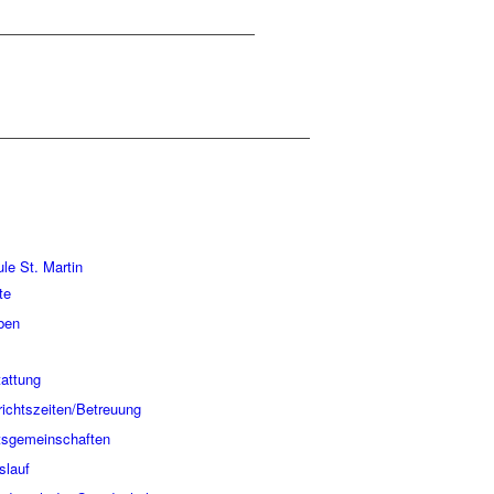
­le St. Martin
­te
­ben
at­tung
richtszeiten/Betreuung
s­ge­mein­schaf­ten
s­lauf