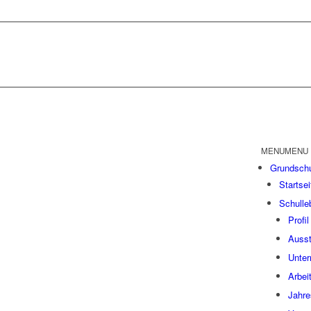
MENU
MENU
Grund­schu
Start­sei
Schul­le
Pro­fil
Aus­st
Unter
Arbeit
Jah­re