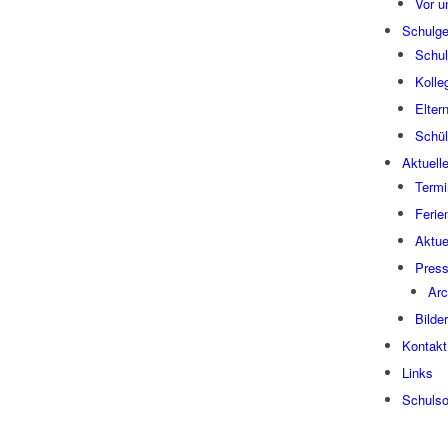
Vor u
Schul­ge
Schul­
Kol­le
Elter
Schü­l
Aktu­el­l
Ter­mi
Feri­e
Aktu­e
Pres­
Arc
Bil­der
Kon­takt
Links
Schul­s