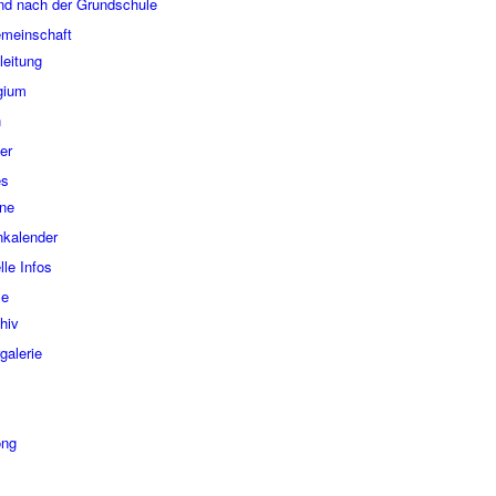
nd nach der Grundschule
­mein­schaft
lei­tung
­gi­um
n
er
es
­ne
n­ka­len­der
l­le Infos
se
hiv
­ga­le­rie
ong