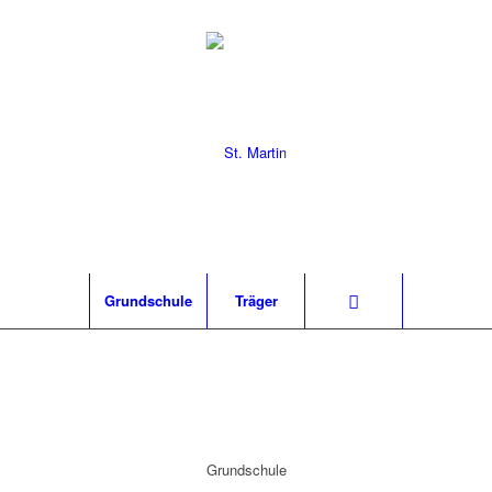
Grund­schu­le
Trä­ger
Grund­schu­le