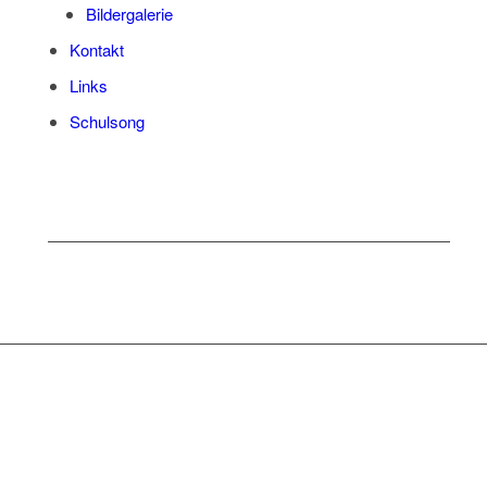
Bil­der­ga­le­rie
Kon­takt
Links
Schul­song