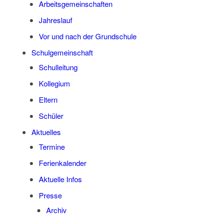
Arbeits­ge­mein­schaf­ten
Jah­res­lauf
Vor und nach der Grundschule
Schul­ge­mein­schaft
Schul­lei­tung
Kol­le­gi­um
Eltern
Schü­ler
Aktu­el­les
Ter­mi­ne
Feri­en­ka­len­der
Aktu­el­le Infos
Pres­se
Archiv