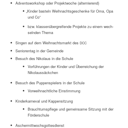
Advents­work­shop oder Pro­jekt­wo­che (alter­nie­rend)
„
Kin­der bas­teln Weih­nachts­ge­schen­ke für Oma, Opa
und Co”
bzw. klas­sen­über­grei­fen­de Pro­jek­te zu einem wech­
seln­den Thema
Sin­gen auf dem Weih­nachts­markt des
DCC
Senio­ren­tag in der Gemeinde
Besuch des Niko­laus in die Schule
Vor­füh­run­gen der Kin­der und Über­rei­chung der
Nikolaussäckchen
Besuch des Pup­pen­spie­lers in der Schule
Vor­weih­nacht­li­che Einstimmung
Kin­der­kar­ne­val und Kappensitzung
Brauch­tums­pfle­ge und gemein­sa­me Sit­zung mit der
Förderschule
Ascher­mitt­wochs­got­tes­dienst