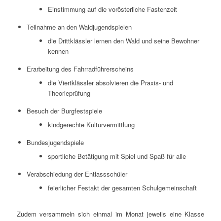
Ein­stim­mung auf die vor­ös­ter­li­che Fastenzeit
Teil­nah­me an den Waldjugendspielen
die Dritt­kläss­ler ler­nen den Wald und sei­ne Bewoh­ner
kennen
Erar­bei­tung des Fahrradführerscheins
die Viert­kläss­ler absol­vie­ren die Pra­xis- und
Theorieprüfung
Besuch der Burgfestspiele
kind­ge­rech­te Kulturvermittlung
Bun­des­ju­gend­spie­le
sport­li­che Betä­ti­gung mit Spiel und Spaß für alle
Ver­ab­schie­dung der Entlassschüler
fei­er­li­cher Fest­akt der gesam­ten Schulgemeinschaft
Zudem ver­sam­meln sich ein­mal im Monat jeweils eine Klas­se