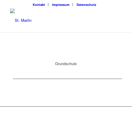
Kon­takt
Impres­sum
Daten­schutz
Grund­schu­le