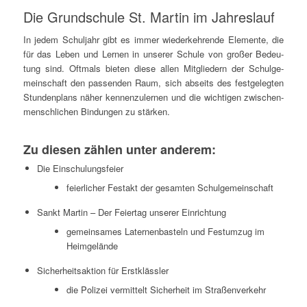
Die Grund­schu­le St. Mar­tin im Jahreslauf
In jedem Schul­jahr gibt es immer wie­der­keh­ren­de Ele­men­te, die
für das Leben und Ler­nen in unse­rer Schu­le von gro­ßer Bedeu­
tung sind. Oft­mals bie­ten die­se allen Mit­glie­dern der Schul­ge­
mein­schaft den pas­sen­den Raum, sich abseits des fest­ge­leg­ten
Stun­den­plans näher ken­nen­zu­ler­nen und die wich­ti­gen zwi­schen­
mensch­li­chen Bin­dun­gen zu stärken.
Zu die­sen zäh­len unter anderem:
Die Ein­schu­lungs­fei­er
fei­er­li­cher Fest­akt der gesam­ten Schulgemeinschaft
Sankt Mar­tin – Der Fei­er­tag unse­rer Einrichtung
gemein­sa­mes Later­nen­bas­teln und Fest­um­zug im
Heimgelände
Sicher­heits­ak­ti­on für Erstklässler
die Poli­zei ver­mit­telt Sicher­heit im Straßenverkehr