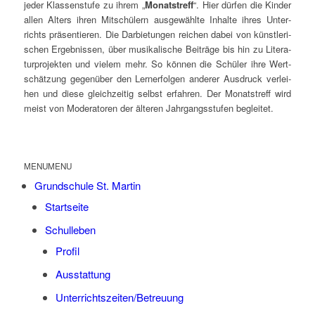
jeder Klas­sen­stu­fe zu ihrem „
Monats­treff
“. Hier dür­fen die Kin­der
allen Alters ihren Mit­schü­lern aus­ge­wähl­te Inhal­te ihres Unter­
richts prä­sen­tie­ren. Die Dar­bie­tun­gen rei­chen dabei von künst­le­ri­
schen Ergeb­nis­sen, über musi­ka­li­sche Bei­trä­ge bis hin zu Lite­ra­
tur­pro­jek­ten und vie­lem mehr. So kön­nen die Schü­ler ihre Wert­
schät­zung gegen­über den Lern­erfol­gen ande­rer Aus­druck ver­lei­
hen und die­se gleich­zei­tig selbst erfah­ren. Der Monats­treff wird
meist von Mode­ra­to­ren der älte­ren Jahr­gangs­stu­fen begleitet.
MENU
MENU
Grund­schu­le St. Martin
Start­sei­te
Schul­le­ben
Pro­fil
Aus­stat­tung
Unterrichtszeiten/Betreuung