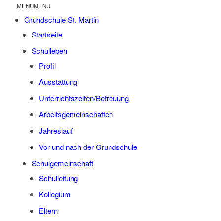
MENU
MENU
Grund­schu­le St. Martin
Start­sei­te
Schul­le­ben
Pro­fil
Aus­stat­tung
Unterrichtszeiten/Betreuung
Arbeits­ge­mein­schaf­ten
Jah­res­lauf
Vor und nach der Grundschule
Schul­ge­mein­schaft
Schul­lei­tung
Kol­le­gi­um
Eltern