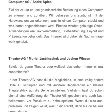
Com­pu­ter-AG / André Spies
Ziel der
ist es, die grund­sätz­li­che Bedie­nung eines Com­pu­ters
AG
zu erler­nen und zu üben. Wir befas­sen uns zunächst mit der
Hard­ware, um zu erken­nen, was in einem Com­pu­ter steckt und
was dar­an ange­schlos­sen wird. Eben­so wer­den geläu­fi­ge Office-
Anwen­dun­gen wie Text­ver­ar­bei­tung, Bild­be­ar­bei­tung, Lay­out und
Prä­sen­ta­ti­on behan­delt. Das Inter­net wird dabei als Nach­schla­ge­
werk genutzt.
Thea­ter-AG / Muri­el Jas­bin­schek und Jochen Wiesen
Spielst du ger­ne Thea­ter oder woll­test das schon immer ein­mal
ausprobieren?
In der Thea­ter-AG hast du die Mög­lich­keit, in eine völ­lig ande­re
Rol­le zu schlüp­fen und mit ande­ren Begeis­ter­ten ein klei­nes
Thea­ter­stück auf die Bei­ne zu stel­len. Viel­leicht hast du schon
ein­mal eine Auf­füh­rung der Thea­ter-AG gese­hen und auch Lust
bekom­men, vor Publi­kum zu schau­spie­lern. Wenn du also aus­
pro­bie­ren und zei­gen willst, was in dir steckt, dann bis du bei uns
genau richtig.