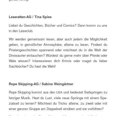
Lese­rat­ten-AG / Tina Spies
Liebst du Geschich­ten, Bücher und Comics? Dann komm zu uns
in den Leseclub.
Wir wer­den gemein­sam lesen, aber auch jedem die Mög­lich­keit
geben, in gemüt­li­cher Atmo­sphä­re, allei­ne zu lesen. Fin­dest du
Pira­ten­ge­schich­ten span­nend oder möch­test du in die Welt der
Dino­sau­ri­er ein­tau­chen? Wür­dest du ger­ne mehr über Pfer­de oder
Wale wis­sen? Inter­es­sie­ren dich Kri­mis oder magst du lie­ber
Sach­bü­cher? Du hast die Wahl!
Rope Skip­ping-AG / Sabi­ne Weingärtner
Rope Skip­ping kommt aus den
und bedeu­tet Seil­sprin­gen zu
USA
fet­zi­ger Musik. Hast du Lust, vie­le neue Sprün­ge mit einem Spe­
zi­al­seil zu ler­nen? Möch­test du Tricks allei­ne, zu zweit oder mit
einer gan­zen Grup­pe am Dop­pel­seil ein­üben und sie vorführen?