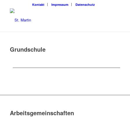
Kon­takt
Impres­sum
Daten­schutz
Grund­schu­le
Arbeits­ge­mein­schaf­ten