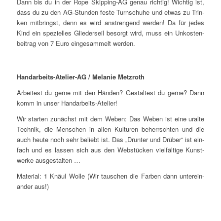
Dann bis du in der Rope Skip­ping-AG genau rich­tig! Wich­tig ist,
dass du zu den AG-Stun­den fes­te Turn­schu­he und etwas zu Trin­
ken mit­bringst, denn es wird anstren­gend wer­den! Da für jedes
Kind ein spe­zi­el­les Glie­der­seil besorgt wird, muss ein Unkos­ten­
bei­trag von 7 Euro ein­ge­sam­melt werden.
Hand­ar­beits-Ate­lier-AG / Mela­nie Metzroth
Arbei­test du ger­ne mit den Hän­den? Gestal­test du ger­ne? Dann
komm in unser Handarbeits-Atelier!
Wir star­ten zunächst mit dem Weben: Das Weben ist eine uralte
Tech­nik, die Men­schen in allen Kul­tu­ren beherrsch­ten und die
auch heu­te noch sehr beliebt ist. Das „Drun­ter und Drü­ber“ ist ein­
fach und es las­sen sich aus den Web­stü­cken viel­fäl­ti­ge Kunst­
wer­ke ausgestalten …
Mate­ri­al: 1 Knäul Wol­le (Wir tau­schen die Far­ben dann unter­ein­
an­der aus!)