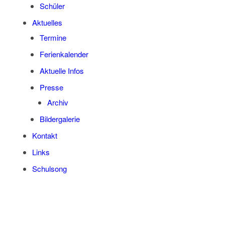
Schü­ler
Aktu­el­les
Ter­mi­ne
Feri­en­ka­len­der
Aktu­el­le Infos
Pres­se
Archiv
Bil­der­ga­le­rie
Kon­takt
Links
Schul­song